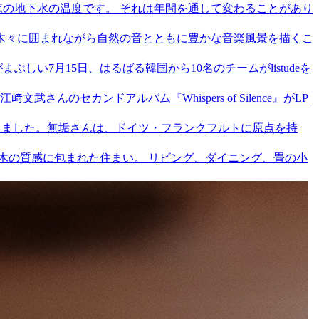
むこの森の地下水の温度です。 それは年間を通して変わることがあり
した。 木々に囲まれながら自然の音とともに豊かな音楽風景を描くこ
しい7月15日、はるばる韓国から10名のチームがlistudeを
家・江﨑文武さんのセカンドアルバム『Whispers of Silence』がLP
導入いただきました。無垢さんは、ドイツ・フランクフルトに原点を持
望む、木の質感に包まれた住まい。 リビング、ダイニング、畳の小