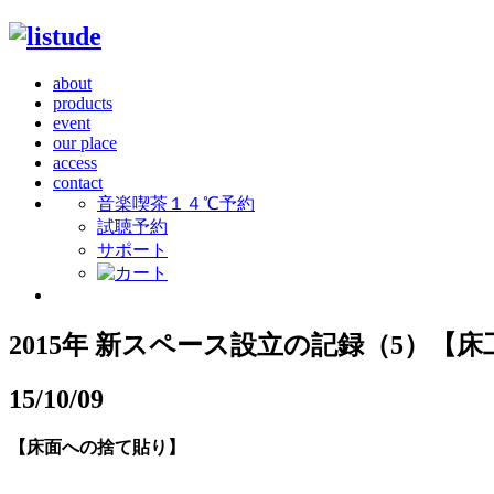
about
products
event
our place
access
contact
音楽喫茶１４℃予約
試聴予約
サポート
2015年 新スペース設立の記録（5）【床
15/10/09
【床面への捨て貼り】