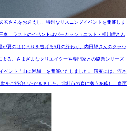
ニアでもある田辺玄さんをお迎えし、特別なリスニングイベントを開催しま
初夏の三奏」ラストのイベントはパーカッショニスト・相川瞳さん
陽が夏のはじまりを告げる5月の終わり、内田輝さんのクラヴ
による、さまざまなクリエイターや専門家との協業シリーズ
てのイベント「山に潮騒」を開催いたしました。 演奏には、浮さ
eの活動をご紹介いただきました。北杜市の森に拠点を移し、多面