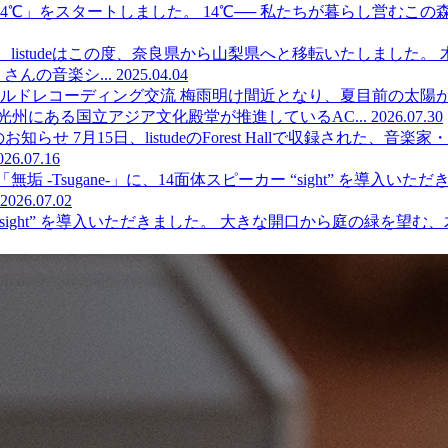
喫茶 14℃」をスタートしました。 14℃── 私たちが暮らし営
4月、listudeはこの度、奈良県から山梨県へと移転いたしま
んの音楽シ...
2025.04.04
ude フィールドレコーディング交流
梅雨明け間近となり、夏目前の太陽がまぶ
州にある国立アジア文化殿堂が推進しているAC...
2026.07.30
開始のお知らせ
7月15日、listudeのForest Hallで収録された、音楽
026.07.16
垢 -Tsugane-」に、14面体スピーカー “sight” を
2026.07.02
“sight” を導入いただきました。 大きな開口から庭の緑を