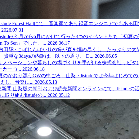
、listude Forest Hallにて、音楽家であり録音エンジ
2026.07.01
listudeが5月から6月にかけて行った3つのイベントたち「
 Sen」でした。...
2026.06.17
り<内田輝>
こぼれんばかりの緑が森を埋め尽くし、たっぷりの太
な3daysの内訳は、以下の通り。 D...
2026.06.05
リノベーションや暮らしの場づくりを手がける株式会社リビタ
ー “s...
2026.06.18
のかおり漂うGWの中ごろ、山梨・listudeでは今年はじめ
し、音楽に...
2026.05.13
売新聞 山梨版の朝刊および読売新聞オンラインにて、listud
むlistudeの...
2026.05.12