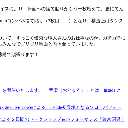
バイスにより、床面への捨て貼りがもう一枚増えて、更にてん
2mmコンパネ捨て貼り（3枚目……）となり、構造上はダンス
ついて。すっごく優秀な職人さんのお仕事なのか、ガチガチに
らみんなでゴリゴリ地面と向き合っていました。
稼働で頑張ります！
-」を開催いたします。 「音欒（おとまる）」とは、listude と
e Clive-Loweによる、listude初登場となるソロ・パフォー
による２日間のワークショップ＆パフォーマンス「鈴木昭男｜