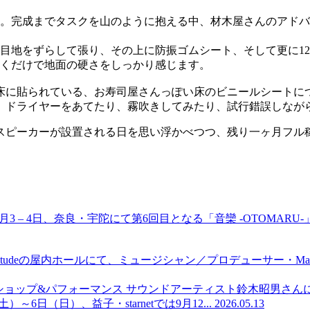
た。完成までタスクを山のように抱える中、材木屋さんのアド
の目地をずらして張り、その上に防振ゴムシート、そして更に1
歩くだけで地面の硬さをしっかり感じます。
床に貼られている、お寿司屋さんっぽい床のビニールシートに
、ドライヤーをあてたり、霧吹きしてみたり、試行錯誤しなが
スピーカーが設置される日を思い浮かべつつ、残り一ヶ月フル
10月3 – 4日、奈良・宇陀にて第6回目となる「音欒 -OTOMARU
istudeの屋内ホールにて、ミュージシャン／プロデューサー・Mark d
る」ワークショップ&パフォーマンス
サウンドアーティスト鈴木昭男さん
～6日（日）、益子・starnetでは9月12...
2026.05.13