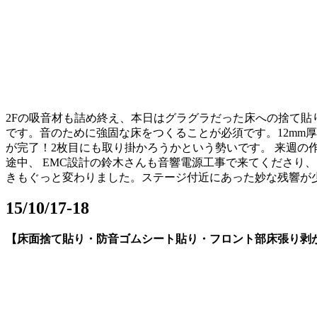
2Fの吸音材も詰め終え、本日はグラグラだった床への捨て
です。音のために強固な床をつくることが必須です。12mm
が完了！2枚目にも取り掛かろうかという勢いです。 来週の
途中、 EMC設計の鈴木さんも音響電源工事で来てくださり
きもぐっと変わりました。ステージ付近にあった妙な残響が
15/10/17-18
【床面捨て貼り・防音ゴムシート貼り・フロント部床張り剥