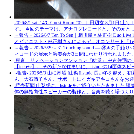
2026/8/1 sat. 14℃ Guest Room #02 ｜ 田辺玄
8月1日(土)
す。 今回のテーマは、アナログレコードと、その元と...
– 報告 – 2026/6/7 Ten To Sen｜相川瞳 × 林正樹 Duo Live
とピアニスト・林正樹さんによるデュオコンサート「Ten To
– 報告 – 2026/5/29 – 31 Touching sound — 響きの手触
ィコードの展示と演奏会が3日間にわたり行われました。 貴重
東京 リノベーションマンション『紡景』
中古住宅の
【icco+c】。 その新たな住まいに、listudeの14面体スピーカ
-報告- 2026/5/3 山に潮騒 [山梨]listude
長い冬を越え、初夏
ん、大石晴子さん、サポートにイガキアキコさんをお迎え
読売新聞 山梨版に、listudeをご紹介いただきました
読
体の無指向性スピーカーの製作と、音楽を聴く場づくりに取り組