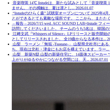
音楽喫茶 14℃
listudeは、新たな試みとして「音楽
ません。 その感触は、夏は凛とし...
2026.01.07
“listudeのひらく森” 試聴室オープンについて
2025年
とができるとても素敵な場所です。 ここから、またたくさ
– 報告 – 2026/7/15 wed. ACC SOUND LAB×list
訪問してくださいました。 チームのうち5名は、韓国の光
江﨑文武『Whispers of Silence』LPリリースと販売
としてリリースされました。 全19曲からなる本作は...
2
山梨 ラーメン「無垢 -Tsugane-」
山梨県北杜市にある「無
ち、現在は北杜・津金にもお店を構えています。ラー...
山梨 新築N邸
山梨の新築住宅に、14面体スピーカー 
上がりがゆるやかにつながる空間には、天...
2026.07.01