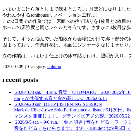
いよいよこけら落としまで残すところ1ヶ月ほどになりまし
やわんやするsonihouseリノベーション工程…。
この2日間での作業では、床面への捨て貼りを1枚目と2枚目
ホールの床強度と同じレベルだそうです。さすがに3枚目は
そして、ずっと悩んでいた階段から会場にかけて廊下部分の
固まっており、作業終盤は、地面にシンナーをなじませたり
次の作業は、いよいよ仕上げの床材貼り付け。照明が入り、
2020.10.09｜Category:
column
recent posts
2026/10/3 sat. – 4 sun. 音欒 – OTOMARU – 2026
2026年
Purje が共催する音と食の新しい...
2026.06.15
2026/9/20 sun. DEEP LISTENING SESSION
Mark de Clive-Lowe Solo Performance at listude
9月20日、l
マンスを開催します。 グランドピアノの響...
2026.05.22
2026/9/5 sat. – 9/6 sun. 「鈴木昭男 | 音をたど
音をたどる」をひらきます。 北杜・listudeでは9月5日（土）