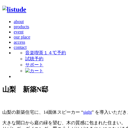
about
products
event
our place
access
contact
音楽喫茶１４℃予約
試聴予約
サポート
山梨 新築N邸
山梨の新築住宅に、14面体スピーカー “
sight
” を導入いただ
大きな開口から庭の緑を望む、木の質感に包まれた住まい。