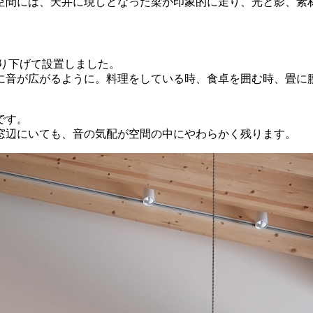
空間には、天井に現しとなった梁が印象的に走り、光と影、素
に吊り下げて設置しました。
に音が広がるように。料理をしている時、食卓を囲む時、畳に
です。
窓辺にいても、音の気配が空間の中にやわらかく残ります。