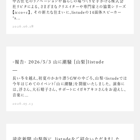
中古住宅のリノベーションや暮らしの場づくりを手がける株式会
社リビタによる、さまざまなクリエイターや専門家との協業シリーズ
【icco+c】。 その新たな住まいに、listudeの14面体スピーカー
“s...
2026.06.18
-報告- 2026/5/3 山に潮騒 [山梨]listude
長い冬を越え、初夏のかおり漂うGWの中ごろ、山梨・listudeでは
今年はじめてのイベント「山に潮騒」を開催いたしました。 演奏に
は、浮さん、大石晴子さん、サポートにイガキアキコさんをお迎えし、
音楽に...
2026.05.13
読売新聞 山梨版に、listudeをご紹介いただきました