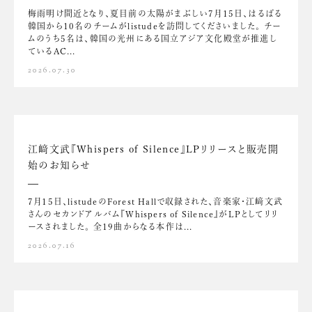
梅雨明け間近となり、夏目前の太陽がまぶしい7月15日、はるばる
韓国から10名のチームがlistudeを訪問してくださいました。 チー
ムのうち5名は、韓国の光州にある国立アジア文化殿堂が推進し
ているAC...
2026.07.30
江﨑文武『Whispers of Silence』LPリリースと販売開
始のお知らせ
7月15日、listudeのForest Hallで収録された、音楽家・江﨑文武
さんのセカンドアルバム『Whispers of Silence』がLPとしてリリ
ースされました。 全19曲からなる本作は...
2026.07.16