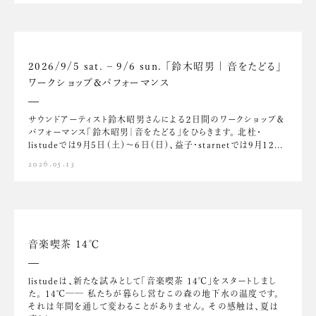
2026/9/5 sat. – 9/6 sun. 「鈴木昭男 | 音をたどる」
ワークショップ&パフォーマンス
サウンドアーティスト鈴木昭男さんによる２日間のワークショップ＆
パフォーマンス「鈴木昭男｜音をたどる」をひらきます。 北杜・
listudeでは9月5日（土）～6日（日）、益子・starnetでは9月12...
2026.05.13
音楽喫茶 14℃
listudeは、新たな試みとして「音楽喫茶 14℃」をスタートしまし
た。 14℃── 私たちが暮らし営むこの森の地下水の温度です。
それは年間を通して変わることがありません。 その感触は、夏は