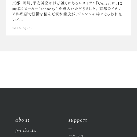
京都・岡崎、平安神宮のほど近くにあるレストラン「Cenci」に、12
面体スピーカー“scenery” を導入いただきました。 京都のイタリ
ア料理店で研鑽を積んだ坂本健氏が、ジャンルの枠にとらわれな
いイ...
2026.03.04
about
support
products
アクセス