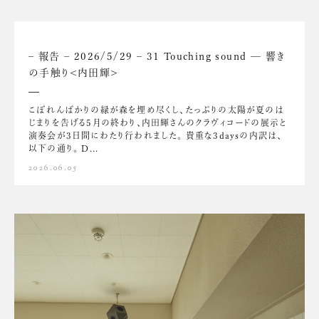
– 報告 – 2026/5/29 – 31 Touching sound — 響き
の手触り<内田輝>
こぼれんばかりの緑が森を埋め尽くし、たっぷりの太陽が夏のは
じまりを告げる5月の終わり、内田輝さんのクラヴィコードの展示と
演奏会が3日間にわたり行われました。 貴重な3daysの内訳は、
以下の通り。 D...
2026.06.05