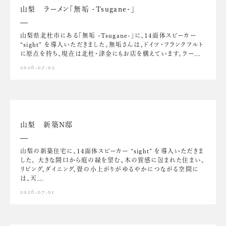
山梨 ラーメン「無垢 -Tsugane-」
山梨県北杜市にある「無垢 -Tsugane-」に、14面体スピーカー
“sight” を導入いただきました。無垢さんは、ドイツ・フランクフルト
に原点を持ち、現在は北杜・津金にもお店を構えています。ラー...
2026.07.02
山梨 新築N邸
山梨の新築住宅に、14面体スピーカー “sight” を導入いただきま
した。 大きな開口から庭の緑を望む、木の質感に包まれた住まい。
リビング、ダイニング、畳の小上がりがゆるやかにつながる空間に
は、天...
2026.07.01