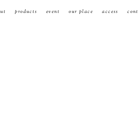
ut
products
event
our place
access
con