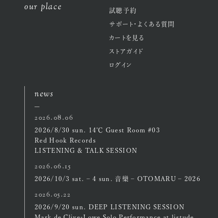
our place
試聴予約
サポート・よくある質問
カートを見る
ストアガイド
ログイン
news
2026.08.06
2026/8/30 sun. 14℃ Guest Room #03
Red Hook Records
LISTENING & TALK SESSION
2026.06.15
2026/10/3 sat. – 4 sun. 音欒 – OTOMARU – 2026
2026.05.22
2026/9/20 sun. DEEP LISTENING SESSION
Mark de Clive-Lowe Solo Performance at listude