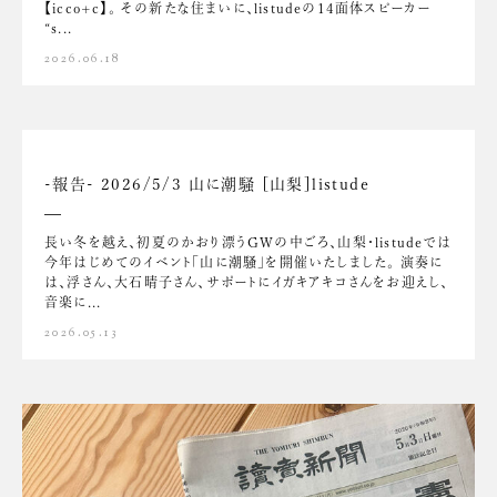
【icco+c】。 その新たな住まいに、listudeの14面体スピーカー
“s...
2026.06.18
-報告- 2026/5/3 山に潮騒 [山梨]listude
長い冬を越え、初夏のかおり漂うGWの中ごろ、山梨・listudeでは
今年はじめてのイベント「山に潮騒」を開催いたしました。 演奏に
は、浮さん、大石晴子さん、サポートにイガキアキコさんをお迎えし、
音楽に...
2026.05.13