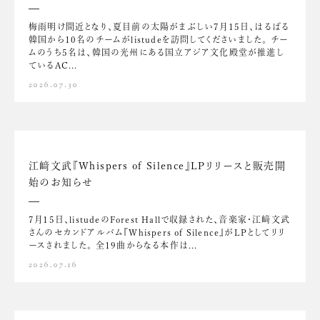
梅雨明け間近となり、夏目前の太陽がまぶしい7月15日、はるばる
韓国から10名のチームがlistudeを訪問してくださいました。 チー
ムのうち5名は、韓国の光州にある国立アジア文化殿堂が推進し
ているAC...
2026.07.30
江﨑文武『Whispers of Silence』LPリリースと販売開
始のお知らせ
7月15日、listudeのForest Hallで収録された、音楽家・江﨑文武
さんのセカンドアルバム『Whispers of Silence』がLPとしてリリ
ースされました。 全19曲からなる本作は...
2026.07.16