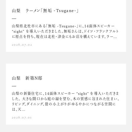
山梨 ラーメン「無垢 -Tsugane-」
山梨県北杜市にある「無垢 -Tsugane-」に、14面体スピーカー
“sight” を導入いただきました。無垢さんは、ドイツ・フランクフルト
に原点を持ち、現在は北杜・津金にもお店を構えています。ラー...
2026.07.02
山梨 新築N邸
山梨の新築住宅に、14面体スピーカー “sight” を導入いただきま
した。 大きな開口から庭の緑を望む、木の質感に包まれた住まい。
リビング、ダイニング、畳の小上がりがゆるやかにつながる空間に
は、天...
2026.07.01