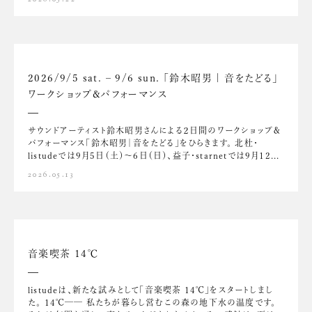
2026/9/5 sat. – 9/6 sun. 「鈴木昭男 | 音をたどる」
ワークショップ&パフォーマンス
サウンドアーティスト鈴木昭男さんによる２日間のワークショップ＆
パフォーマンス「鈴木昭男｜音をたどる」をひらきます。 北杜・
listudeでは9月5日（土）～6日（日）、益子・starnetでは9月12...
2026.05.13
音楽喫茶 14℃
listudeは、新たな試みとして「音楽喫茶 14℃」をスタートしまし
た。 14℃── 私たちが暮らし営むこの森の地下水の温度です。