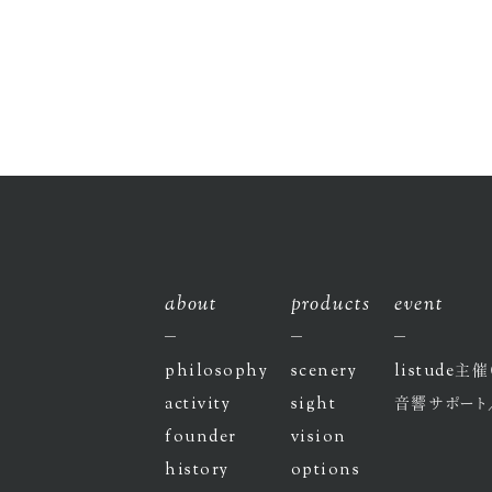
about
products
event
philosophy
scenery
listude
主催
activity
sight
音響サポート
founder
vision
history
options