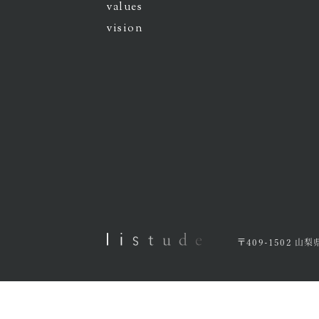
values
vision
〒409-1502 