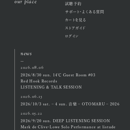
our place
試聴予約
サポート・よくある質問
カートを見る
ストアガイド
ログイン
news
2026.08.06
2026/8/30 sun. 14℃ Guest Room #03
Red Hook Records
LISTENING & TALK SESSION
2026.06.15
2026/10/3 sat. – 4 sun. 音欒 – OTOMARU – 2026
2026.05.22
2026/9/20 sun. DEEP LISTENING SESSION
Mark de Clive-Lowe Solo Performance at listude