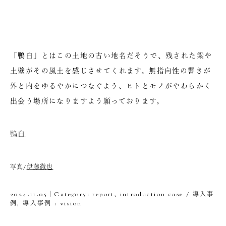
「鴨白」とはこの土地の古い地名だそうで、残された梁や
土壁がその風土を感じさせてくれます。無指向性の響きが
外と内をゆるやかにつなぐよう、ヒトとモノがやわらかく
出会う場所になりますよう願っております。
鴨白
写真/
伊藤徹也
2024.11.05｜Category:
report
,
introduction case / 導入事
例
,
導入事例 : vision