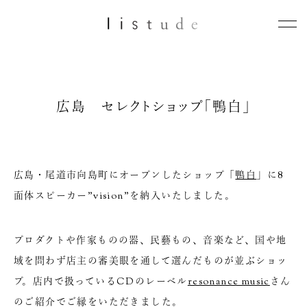
広島 セレクトショップ「鴨白」
広島・尾道市向島町にオープンしたショップ「
鴨白
」に8
面体スピーカー”vision”を納入いたしました。
プロダクトや作家ものの器、民藝もの、音楽など、国や地
域を問わず店主の審美眼を通して選んだものが並ぶショッ
プ。店内で扱っているCDのレーベル
resonance music
さん
のご紹介でご縁をいただきました。