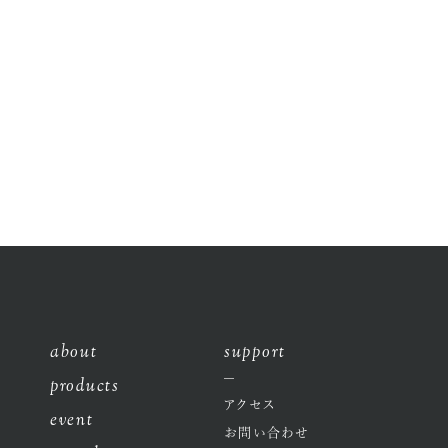
面体スピーカー“scenery” を導入いただきました。 京都のイタリ
ア料理店で研鑽を積んだ坂本健氏が、ジャンルの枠にとらわれな
いイ...
2026.03.04
about
support
products
アクセス
event
お問い合わせ