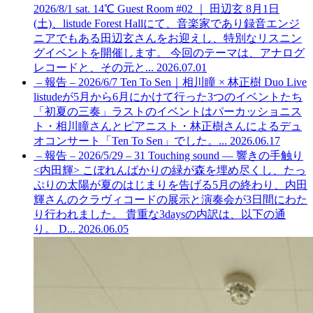
2026/8/1 sat. 14℃ Guest Room #02 ｜ 田辺玄
8月1日
(土)、listude Forest Hallにて、音楽家であり録音エンジ
ニアでもある田辺玄さんをお迎えし、特別なリスニン
グイベントを開催します。 今回のテーマは、アナログ
レコードと、その元と...
2026.07.01
– 報告 – 2026/6/7 Ten To Sen｜相川瞳 × 林正樹 Duo Live
listudeが5月から6月にかけて行った3つのイベントたち
「初夏の三奏」ラストのイベントはパーカッショニス
ト・相川瞳さんとピアニスト・林正樹さんによるデュ
オコンサート「Ten To Sen」でした。...
2026.06.17
– 報告 – 2026/5/29 – 31 Touching sound — 響きの手触り
<内田輝>
こぼれんばかりの緑が森を埋め尽くし、たっ
ぷりの太陽が夏のはじまりを告げる5月の終わり、内田
輝さんのクラヴィコードの展示と演奏会が3日間にわた
り行われました。 貴重な3daysの内訳は、以下の通
り。 D...
2026.06.05