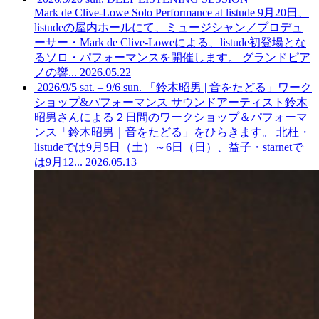
Mark de Clive-Lowe Solo Performance at listude
9月20日、
listudeの屋内ホールにて、ミュージシャン／プロデュ
ーサー・Mark de Clive-Loweによる、listude初登場とな
るソロ・パフォーマンスを開催します。 グランドピア
ノの響...
2026.05.22
2026/9/5 sat. – 9/6 sun. 「鈴木昭男 | 音をたどる」ワーク
ショップ&パフォーマンス
サウンドアーティスト鈴木
昭男さんによる２日間のワークショップ＆パフォーマ
ンス「鈴木昭男｜音をたどる」をひらきます。 北杜・
listudeでは9月5日（土）～6日（日）、益子・starnetで
は9月12...
2026.05.13