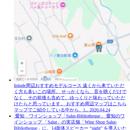
listude周辺おすすめモデルコース
遠くから来ていただ
く方も多いこの場所。 せっかくなら、音を聴くだけで
なく、その前後も含めて、ゆっくりと味わっていただ
けたらと思っています。 おすすめ周辺マップはこちら
マップでご紹介している中から、l...
2026.04.24
愛知 ワインショップ「Salut-Bibliotheque」
愛知のワ
インショップ 「Salut」の実店舗「Wine Shop Salut-
Bibliotheque」に、14面体スピーカー “sight” を導入いた