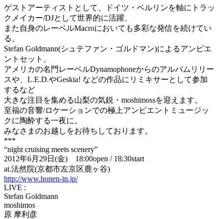
ゲストアーティストとして、ドイツ・ベルリンを軸にトラッ
クメイカー/DJとして世界的に活躍、
また自身のレーベルMacroにおいても多彩な発信を続けてい
る、
Stefan Goldmann(シュテファン・ゴルドマン)によるアンビエ
ントセット、
アメリカの名門レーベルDynamophoneからのアルバムリリー
スや、L.E.D.やGeskia! などの作品にリミキサーとして参加
するなど
大きな注目を集める山梨の気鋭・moshimossを迎えます。
至福の音響/ロケーションでの極上アンビエントミュージッ
クに陶酔する一夜に。
みなさまのお越しをお待ちしております。
***
“night cruising meets scenery”
2012年6月29日(金) 18:00open / 18:30start
at.法然院(京都市左京区鹿ヶ谷)
http://www.honen-in.jp/
LIVE :
Stefan Goldmann
moshimos
原 摩利彦