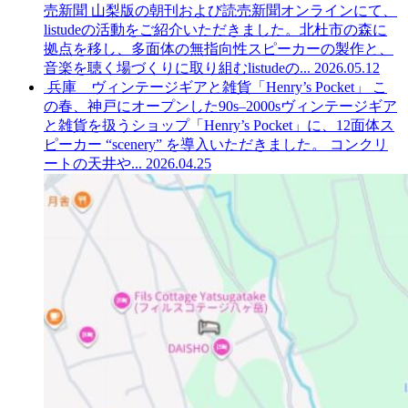
売新聞 山梨版の朝刊および読売新聞オンラインにて、
listudeの活動をご紹介いただきました。北杜市の森に
拠点を移し、多面体の無指向性スピーカーの製作と、
音楽を聴く場づくりに取り組むlistudeの...
2026.05.12
兵庫 ヴィンテージギアと雑貨「Henry’s Pocket」
こ
の春、神戸にオープンした90s–2000sヴィンテージギア
と雑貨を扱うショップ「Henry’s Pocket」に、12面体ス
ピーカー “scenery” を導入いただきました。 コンクリ
ートの天井や...
2026.04.25