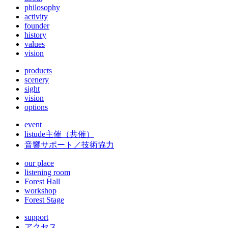
philosophy
activity
founder
history
values
vision
products
scenery
sight
vision
options
event
listude
主催（共催）
音響サポート／技術協力
our place
listening room
Forest Hall
workshop
Forest Stage
support
アクセス