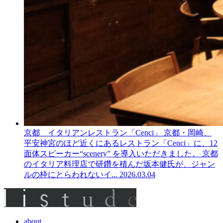
京都 イタリアンレストラン「Cenci」
京都・岡崎、
平安神宮のほど近くにあるレストラン「Cenci」に、12
面体スピーカー“scenery” を導入いただきました。 京都
のイタリア料理店で研鑽を積んだ坂本健氏が、ジャン
ルの枠にとらわれないイ...
2026.03.04
about