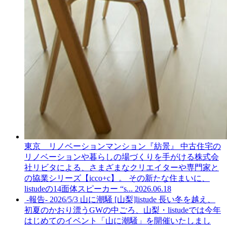
東京 リノベーションマンション『紡景』
中古住宅の
リノベーションや暮らしの場づくりを手がける株式会
社リビタによる、さまざまなクリエイターや専門家と
の協業シリーズ【icco+c】。 その新たな住まいに、
listudeの14面体スピーカー “s...
2026.06.18
-報告- 2026/5/3 山に潮騒 [山梨]listude
長い冬を越え、
初夏のかおり漂うGWの中ごろ、山梨・listudeでは今年
はじめてのイベント「山に潮騒」を開催いたしまし