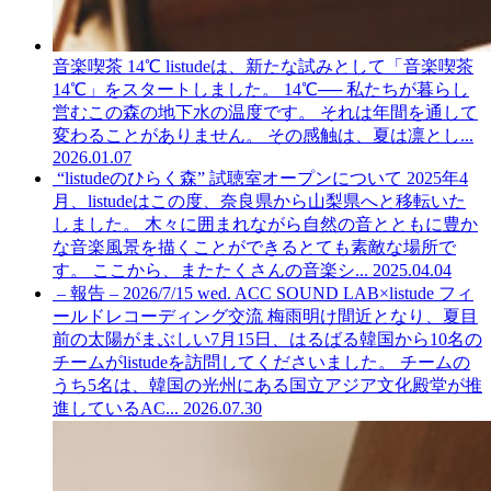
音楽喫茶 14℃
listudeは、新たな試みとして「音楽喫茶
14℃」をスタートしました。 14℃── 私たちが暮らし
営むこの森の地下水の温度です。 それは年間を通して
変わることがありません。 その感触は、夏は凛とし...
2026.01.07
“listudeのひらく森” 試聴室オープンについて
2025年4
月、listudeはこの度、奈良県から山梨県へと移転いた
しました。 木々に囲まれながら自然の音とともに豊か
な音楽風景を描くことができるとても素敵な場所で
す。 ここから、またたくさんの音楽シ...
2025.04.04
– 報告 – 2026/7/15 wed. ACC SOUND LAB×listude フィ
ールドレコーディング交流
梅雨明け間近となり、夏目
前の太陽がまぶしい7月15日、はるばる韓国から10名の
チームがlistudeを訪問してくださいました。 チームの
うち5名は、韓国の光州にある国立アジア文化殿堂が推
進しているAC...
2026.07.30