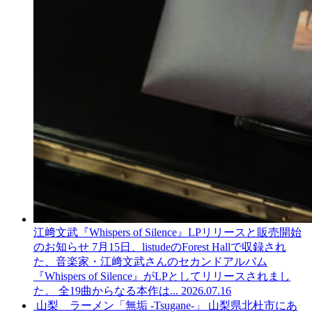
江﨑文武『Whispers of Silence』LPリリースと販売開始
のお知らせ
7月15日、listudeのForest Hallで収録され
た、音楽家・江﨑文武さんのセカンドアルバム
『Whispers of Silence』がLPとしてリリースされまし
た。 全19曲からなる本作は...
2026.07.16
山梨 ラーメン「無垢 -Tsugane-」
山梨県北杜市にあ