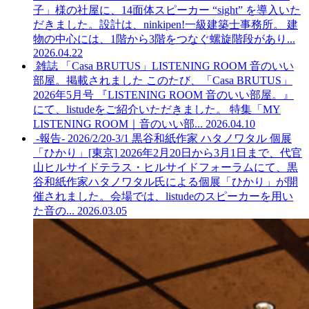
子」様の社屋に、14面体スピーカー “sight” を導入いた
だきました。設計は、ninkipen!一級建築士事務所。 建
物の中心には、1階から3階をつなぐ螺旋階段があり...
2026.04.22
雑誌 「Casa BRUTUS」LISTENING ROOM 音のいい
部屋。掲載されました
このたび、「Casa BRUTUS」
2026年5月号 『LISTENING ROOM 音のいい部屋。』
にて、listudeをご紹介いただきました。 特集「MY
LISTENING ROOM｜音のいい部...
2026.04.10
-報告- 2026/2/20-3/1 黒谷和紙作家 ハタノワタル 個展
「ひかり」[東京]
2026年2月20日から3月1日まで、代官
山ヒルサイドテラス・ヒルサイドフォーラムにて、黒
谷和紙作家ハタノワタル氏による個展「ひかり」が開
催されました。会場では、listudeのスピーカーを用い
た音の...
2026.03.05