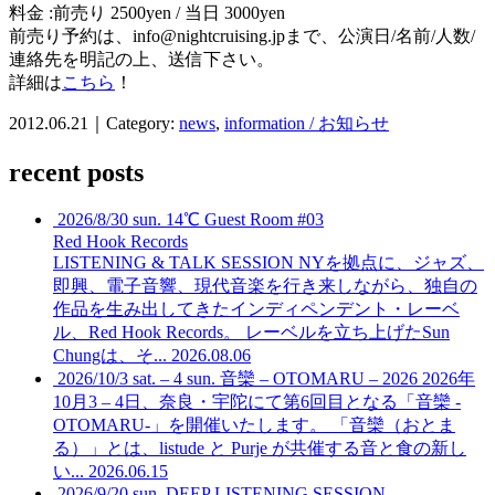
料金 :前売り 2500yen / 当日 3000yen
前売り予約は、info@nightcruising.jpまで、公演日/名前/人数/
連絡先を明記の上、送信下さい。
詳細は
こちら
！
2012.06.21｜Category:
news
,
information / お知らせ
recent posts
2026/8/30 sun. 14℃ Guest Room #03
Red Hook Records
LISTENING & TALK SESSION
NYを拠点に、ジャズ、
即興、電子音響、現代音楽を行き来しながら、独自の
作品を生み出してきたインディペンデント・レーベ
ル、Red Hook Records。 レーベルを立ち上げたSun
Chungは、そ...
2026.08.06
2026/10/3 sat. – 4 sun. 音欒 – OTOMARU – 2026
2026年
10月3 – 4日、奈良・宇陀にて第6回目となる「音欒 -
OTOMARU-」を開催いたします。 「音欒（おとま
る）」とは、listude と Purje が共催する音と食の新し
い...
2026.06.15
2026/9/20 sun. DEEP LISTENING SESSION