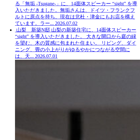
る「無垢 -Tsugane-」に、14面体スピーカー “sight” を導
入いただきました。無垢さんは、ドイツ・フランクフ
ルトに原点を持ち、現在は北杜・津金にもお店を構え
ています。ラー...
2026.07.02
山梨 新築N邸
山梨の新築住宅に、14面体スピーカー
“sight” を導入いただきました。 大きな開口から庭の緑
を望む、木の質感に包まれた住まい。 リビング、ダイ
ニング、畳の小上がりがゆるやかにつながる空間に
は、天...
2026.07.01