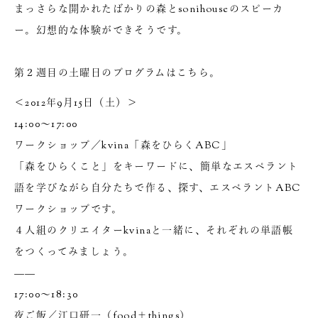
まっさらな開かれたばかりの森とsonihouseのスピーカ
ー。幻想的な体験ができそうです。
第２週目の土曜日のプログラムはこちら。
＜2012年9月15日（土）＞
14:00～17:00
ワークショップ／kvina「森をひらくABC」
「森をひらくこと」をキーワードに、簡単なエスペラント
語を学びながら自分たちで作る、探す、エスペラントABC
ワークショップです。
４人組のクリエイターkvinaと一緒に、それぞれの単語帳
をつくってみましょう。
——
17:00～18:30
夜ご飯／江口研一（food＋things）