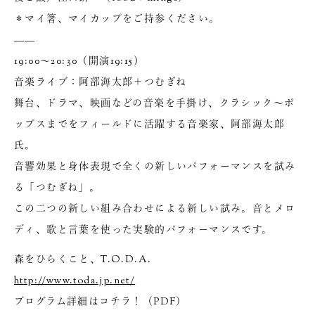
＊マイ箸、マイカップをご持参ください。
——
19:00～20:30（開演19:15）
音楽ライブ：阿部海太郎＋つむぎね
舞台、ドラマ、映画などの音楽を手掛け、クラシック～ポ
ップスまでをフィールドに活躍する音楽家、阿部海太郎
氏。
音響効果と身体表現で全くの新しいパフォーマンスを試み
る「つむぎね」。
この二つの新しい組み合わせによる新しい試み。音とメロ
ディ、歌と言葉を使った実験的パフォーマンスです。
森をひらくこと、T.O.D.A.
http://www.toda.jp.net/
プログラム詳細はコチラ！（PDF）