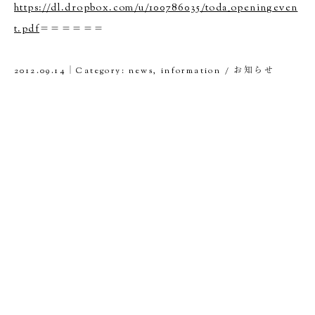
https://dl.dropbox.com/u/100786035/toda_openingeven
t.pdf
＝＝＝＝＝＝
2012.09.14｜Category:
news
,
information / お知らせ
2026/8/30 sun. 14℃ Guest Room #03
Red Hook Records