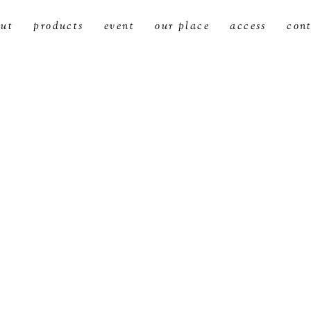
ut
products
event
our place
access
con