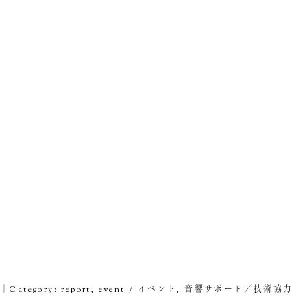
8｜Category:
report
,
event / イベント
,
音響サポート／技術協力