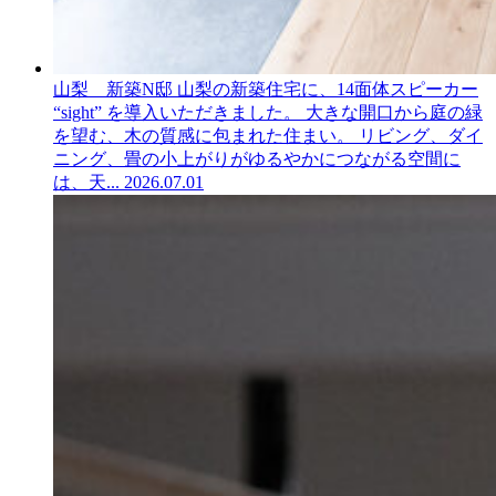
山梨 新築N邸
山梨の新築住宅に、14面体スピーカー
“sight” を導入いただきました。 大きな開口から庭の緑
を望む、木の質感に包まれた住まい。 リビング、ダイ
ニング、畳の小上がりがゆるやかにつながる空間に
は、天...
2026.07.01