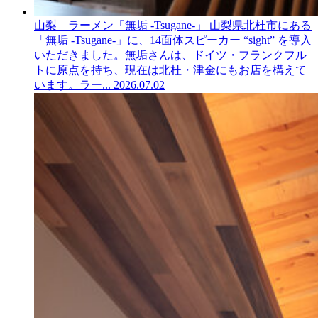
山梨 ラーメン「無垢 -Tsugane-」
山梨県北杜市にある
「無垢 -Tsugane-」に、14面体スピーカー “sight” を導入
いただきました。無垢さんは、ドイツ・フランクフル
トに原点を持ち、現在は北杜・津金にもお店を構えて
います。ラー...
2026.07.02