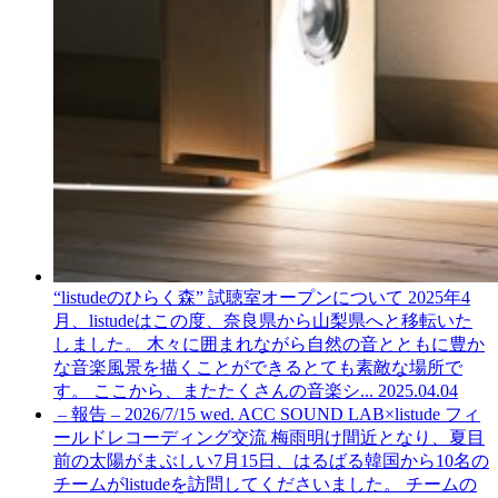
“listudeのひらく森” 試聴室オープンについて
2025年4
月、listudeはこの度、奈良県から山梨県へと移転いた
しました。 木々に囲まれながら自然の音とともに豊か
な音楽風景を描くことができるとても素敵な場所で
す。 ここから、またたくさんの音楽シ...
2025.04.04
– 報告 – 2026/7/15 wed. ACC SOUND LAB×listude フィ
ールドレコーディング交流
梅雨明け間近となり、夏目
前の太陽がまぶしい7月15日、はるばる韓国から10名の
チームがlistudeを訪問してくださいました。 チームの