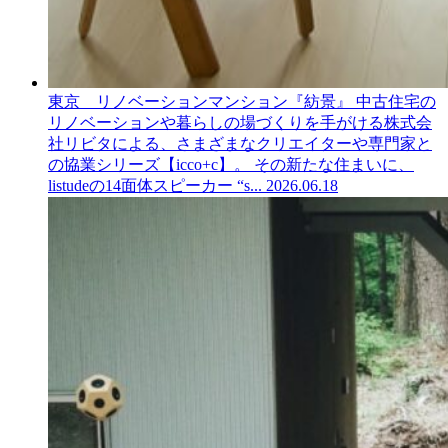
東京 リノベーションマンション『紡景』
中古住宅の
リノベーションや暮らしの場づくりを手がける株式会
社リビタによる、さまざまなクリエイターや専門家と
の協業シリーズ【icco+c】。 その新たな住まいに、
listudeの14面体スピーカー “s...
2026.06.18