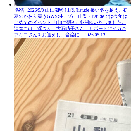
-報告- 2026/5/3 山に潮騒 [山梨]listude
長い冬を越え、初
夏のかおり漂うGWの中ごろ、山梨・listudeでは今年は
じめてのイベント「山に潮騒」を開催いたしました。
演奏には、浮さん、大石晴子さん、サポートにイガキ
アキコさんをお迎えし、音楽に...
2026.05.13