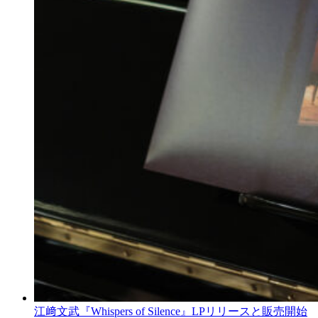
江﨑文武『Whispers of Silence』LPリリースと販売開始