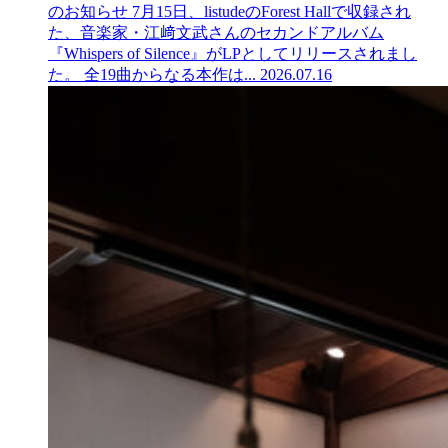
のお知らせ
7月15日、listudeのForest Hallで収録され
た、音楽家・江﨑文武さんのセカンドアルバム
『Whispers of Silence』がLPとしてリリースされまし
た。 全19曲からなる本作は...
2026.07.16