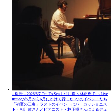
– 報告 – 2026/6/7 Ten To Sen｜相川瞳 × 林正樹 Duo Live
listudeが5月から6月にかけて行った3つのイベントたち
「初夏の三奏」ラストのイベントはパーカッショニス
ト・相川瞳さんとピアニスト・林正樹さんによるデュ