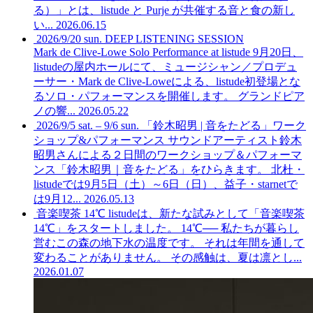
る）」とは、listude と Purje が共催する音と食の新し
い...
2026.06.15
2026/9/20 sun. DEEP LISTENING SESSION
Mark de Clive-Lowe Solo Performance at listude
9月20日、
listudeの屋内ホールにて、ミュージシャン／プロデュ
ーサー・Mark de Clive-Loweによる、listude初登場とな
るソロ・パフォーマンスを開催します。 グランドピア
ノの響...
2026.05.22
2026/9/5 sat. – 9/6 sun. 「鈴木昭男 | 音をたどる」ワーク
ショップ&パフォーマンス
サウンドアーティスト鈴木
昭男さんによる２日間のワークショップ＆パフォーマ
ンス「鈴木昭男｜音をたどる」をひらきます。 北杜・
listudeでは9月5日（土）～6日（日）、益子・starnetで
は9月12...
2026.05.13
音楽喫茶 14℃
listudeは、新たな試みとして「音楽喫茶
14℃」をスタートしました。 14℃── 私たちが暮らし
営むこの森の地下水の温度です。 それは年間を通して
変わることがありません。 その感触は、夏は凛とし...
2026.01.07