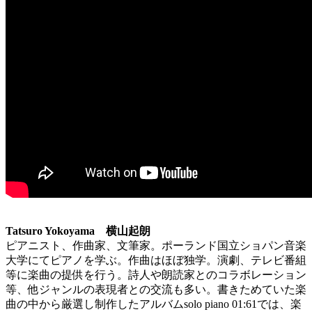
Tatsuro Yokoyama 横山起朗
ピアニスト、作曲家、文筆家。ポーランド国立ショパン音楽
大学にてピアノを学ぶ。作曲はほぼ独学。演劇、テレビ番組
等に楽曲の提供を行う。詩人や朗読家とのコラボレーション
等、他ジャンルの表現者との交流も多い。書きためていた楽
曲の中から厳選し制作したアルバムsolo piano 01:61では、楽