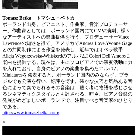
Tomasz Betka トマシュ・ベトカ
ポーランド出身。ピアニスト、作曲家、音楽プロデューサ
ー。作曲家としては、ポーランド国内にてCMや演劇、様々
なアーティストへの楽曲提供を行う。プロデューサーVince
Lawrenceの知遇を得て、アメリカでAndrea Love,Yvonne Gage
との共同制作による作品を発表し、近年ではオペラ歌手
Alicja Węgorzewska-WhiskerdのアルバムI Colori Dell’Amoreに
楽曲を提供する。現在は、主にソロピアノでの演奏活動に力
を入れており、自身のピアノの楽曲を集めたアルバム
Miniaturesを発表すると、ポーランド国内のみならず、ブラ
ジルでも公演を行い、好評を博す。確かな技巧と気品ある音
色によって奏でられるその音楽は、聴く者に物語を感じさせ
るシネマティクスタイルとも評される。昨今、ピアノ音楽の
発展がめざましいポーランドで、注目すべき音楽家のひとり
である。
http://www.tomaszbetka.com/
*