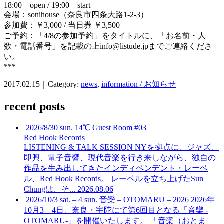
18:00 open / 19:00 start
会場：sonihouse（奈良市四条大路1-2-3）
参加費：￥3,000 / 当日券 ￥3,500
ご予約：「4/8の参加予約」をタイトルに、「お名前・人
数・電話番号」を記載の上info@listude.jpまでご連絡くださ
い。
***
2017.02.15｜Category:
news
,
information / お知らせ
recent posts
2026/8/30 sun. 14℃ Guest Room #03
Red Hook Records
LISTENING & TALK SESSION
NYを拠点に、ジャズ、
即興、電子音響、現代音楽を行き来しながら、独自の
作品を生み出してきたインディペンデント・レーベ
ル、Red Hook Records。 レーベルを立ち上げたSun
Chungは、そ...
2026.08.06
2026/10/3 sat. – 4 sun. 音欒 – OTOMARU – 2026
2026年
10月3 – 4日、奈良・宇陀にて第6回目となる「音欒 -
OTOMARU-」を開催いたします。 「音欒（おとま