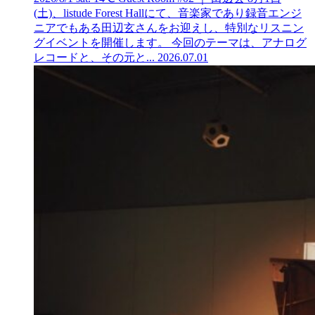
(土)、listude Forest Hallにて、音楽家であり録音エンジ
ニアでもある田辺玄さんをお迎えし、特別なリスニン
グイベントを開催します。 今回のテーマは、アナログ
レコードと、その元と...
2026.07.01