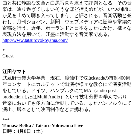
曲と共に静謐な文章と白黒写真を添えて評判となる。その音
楽は、通り過ぎてしまいそうなほど控えめだが、いつの間に
か足を止めて聴き入ってしまう、と評される。音楽活動と並
行し、月刊ショパン、新聞、ウェブメディアに随筆や掌編の
寄稿を行う。近年、ポーランドと日本をまたにかけ、様々な
表現方法を用いて、旺盛に活動する音楽家である。
http://www.tatsuroyokoyama.com/
*
Guest
江田ヤマト
武蔵野音楽大学卒業。現在、渡独中でGlückstadtの市制400周
年コンサートにカルテットで出演や様々な教会にて演奏活動
をしている。ドイツ、ハンブルクにてMA（audio post
productionまたはMulti Audio）という技術分野を学んでおり
音楽においても多方面に活動している。またハンブルクにて
演出、脚本として映画制作などに携わる。
***
Tomasz Betka / Tatsuro Yokoyama Live
日時：4月8日（土）