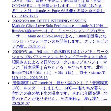
10月3 – 4日、奈良・宇陀にて第6回目となる「音欒 -
OTOMARU-」を開催いたします。 「音欒（おとま
る）」とは、listude と Purje が共催する音と食の新し
い...
2026.06.15
2026/9/20 sun. DEEP LISTENING SESSION
Mark de Clive-Lowe Solo Performance at listude
9月20日、
listudeの屋内ホールにて、ミュージシャン／プロデュ
ーサー・Mark de Clive-Loweによる、listude初登場とな
るソロ・パフォーマンスを開催します。 グランドピア
ノの響...
2026.05.22
2026/9/5 sat. – 9/6 sun. 「鈴木昭男 | 音をたどる」ワーク
ショップ&パフォーマンス
サウンドアーティスト鈴木
昭男さんによる２日間のワークショップ＆パフォーマ
ンス「鈴木昭男｜音をたどる」をひらきます。 北杜・
listudeでは9月5日（土）～6日（日）、益子・starnetで
は9月12...
2026.05.13
音楽喫茶 14℃
listudeは、新たな試みとして「音楽喫茶
14℃」をスタートしました。 14℃── 私たちが暮らし
営むこの森の地下水の温度です。 それは年間を通して
変わることがありません。 その感触は、夏は凛とし...
2026.01.07