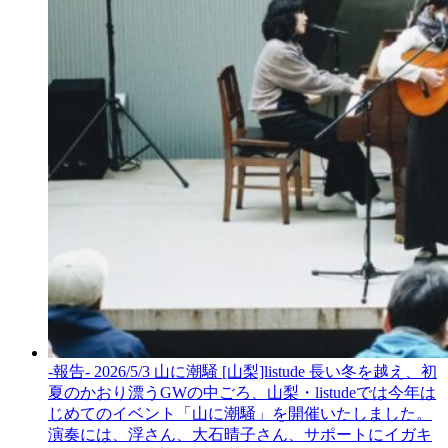
-報告- 2026/5/3 山に潮騒 [山梨]listude
長い冬を越え、初
夏のかおり漂うGWの中ごろ、山梨・listudeでは今年は
じめてのイベント「山に潮騒」を開催いたしました。
演奏には、浮さん、大石晴子さん、サポートにイガキ