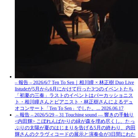
– 報告 – 2026/6/7 Ten To Sen｜相川瞳 × 林正樹 Duo Live
listudeが5月から6月にかけて行った3つのイベントたち
「初夏の三奏」ラストのイベントはパーカッショニス
ト・相川瞳さんとピアニスト・林正樹さんによるデュ
オコンサート「Ten To Sen」でした。...
2026.06.17
– 報告 – 2026/5/29 – 31 Touching sound — 響きの手触り
<内田輝>
こぼれんばかりの緑が森を埋め尽くし、たっ
ぷりの太陽が夏のはじまりを告げる5月の終わり、内田
輝さんのクラヴィコードの展示と演奏会が3日間にわた