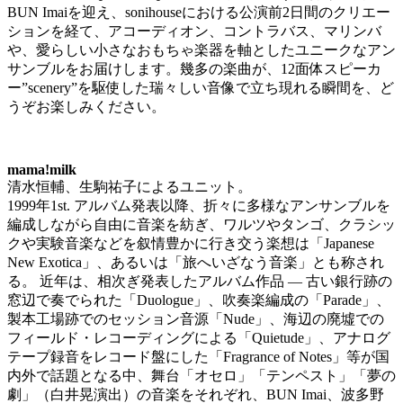
BUN Imaiを迎え、sonihouseにおける公演前2日間のクリエー
ションを経て、アコーディオン、コントラバス、マリンバ
や、愛らしい小さなおもちゃ楽器を軸としたユニークなアン
サンブルをお届けします。幾多の楽曲が、12面体スピーカ
ー”scenery”を駆使した瑞々しい音像で立ち現れる瞬間を、ど
うぞお楽しみください。
mama!milk
清水恒輔、生駒祐子によるユニット。
1999年1st. アルバム発表以降、折々に多様なアンサンブルを
編成しながら自由に音楽を紡ぎ、ワルツやタンゴ、クラシッ
クや実験音楽などを叙情豊かに行き交う楽想は「Japanese
New Exotica」、あるいは「旅へいざなう音楽」とも称され
る。 近年は、相次ぎ発表したアルバム作品 ― 古い銀行跡の
窓辺で奏でられた「Duologue」、吹奏楽編成の「Parade」、
製本工場跡でのセッション音源「Nude」、海辺の廃墟での
フィールド・レコーディングによる「Quietude」、アナログ
テープ録音をレコード盤にした「Fragrance of Notes」等が国
内外で話題となる中、舞台「オセロ」「テンペスト」「夢の
劇」（白井晃演出）の音楽をそれぞれ、BUN Imai、波多野