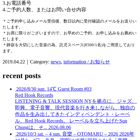
3.お電話番号
4.ご予約人数、またはお問い合せ内容
＊ご予約申し込みメール受信後、数日以内に受付確認のメールをお送りい
たします。
＊お席に限りがございますので、お早めのご予約、お申し込みをお薦めい
たします。
＊静寂を大切にした音楽の為、託児スペース(¥500/1名)をご用意しており
ます。
2019.04.22｜Category:
news
,
information / お知らせ
recent posts
2026/8/30 sun. 14℃ Guest Room #03
Red Hook Records
LISTENING & TALK SESSION
NYを拠点に、ジャズ、
即興、電子音響、現代音楽を行き来しながら、独自の
作品を生み出してきたインディペンデント・レーベ
ル、Red Hook Records。 レーベルを立ち上げたSun
Chungは、そ...
2026.08.06
2026/10/3 sat. – 4 sun. 音欒 – OTOMARU – 2026
2026年