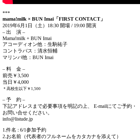
***
mama!milk × BUN Imai「FIRST CONTACT」
2019年6月1日（土）18:30 開場 / 19:00 開演
– 出 演 –
Mama!milk + BUN Imai
アコーディオン他：生駒祐子
コントラバス：清水恒輔
マリンバ他：BUN Imai
– 料 金 –
前売￥3,500
当日￥4,000
＊高校生以下￥1,500
– 予 約 –
下記アドレスまで必要事項を明記の上、 E-mailにてご予約・
お問い合せください。
info@listude.jp
1.件名 : 6/1参加予約
2.お名前（代表者のフルネームをカタカナを添えて）