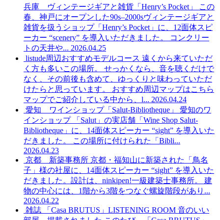
兵庫 ヴィンテージギアと雑貨「Henry’s Pocket」
この
春、神戸にオープンした90s–2000sヴィンテージギアと
雑貨を扱うショップ「Henry’s Pocket」に、12面体スピ
ーカー “scenery” を導入いただきました。 コンクリー
トの天井や...
2026.04.25
listude周辺おすすめモデルコース
遠くから来ていただ
く方も多いこの場所。 せっかくなら、音を聴くだけで
なく、その前後も含めて、ゆっくりと味わっていただ
けたらと思っています。 おすすめ周辺マップはこちら
マップでご紹介している中から、l...
2026.04.24
愛知 ワインショップ「Salut-Bibliotheque」
愛知のワ
インショップ 「Salut」の実店舗「Wine Shop Salut-
Bibliotheque」に、14面体スピーカー “sight” を導入いた
だきました。 この場所に付けられた「Bibli...
2026.04.23
京都 新築事務所
京都・福知山に新築された「鳥名
子」様の社屋に、14面体スピーカー “sight” を導入いた
だきました。設計は、ninkipen!一級建築士事務所。 建
物の中心には、1階から3階をつなぐ螺旋階段があり...
2026.04.22
雑誌 「Casa BRUTUS」LISTENING ROOM 音のいい