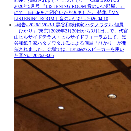
部屋。掲載されました
このたび、「Casa BRUTUS」
2026年5月号 『LISTENING ROOM 音のいい部屋。』
にて、listudeをご紹介いただきました。 特集「MY
LISTENING ROOM｜音のいい部...
2026.04.10
-報告- 2026/2/20-3/1 黒谷和紙作家 ハタノワタル 個展
「ひかり」[東京]
2026年2月20日から3月1日まで、代官
山ヒルサイドテラス・ヒルサイドフォーラムにて、黒
谷和紙作家ハタノワタル氏による個展「ひかり」が開
催されました。会場では、listudeのスピーカーを用い
た音の...
2026.03.05