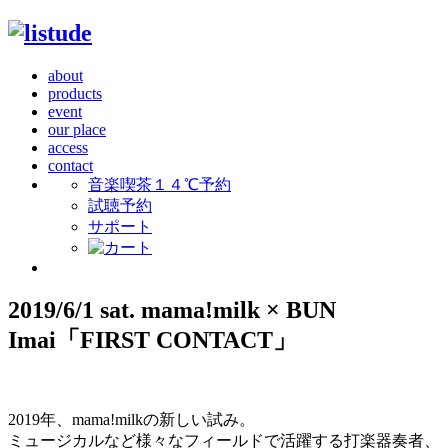
about
products
event
our place
access
contact
音楽喫茶１４℃予約
試聴予約
サポート
2019/6/1 sat. mama!milk × BUN
Imai「FIRST CONTACT」
2019年、mama!milkの新しい試み。
ミュージカルなど様々なフィールドで活躍する打楽器奏者、