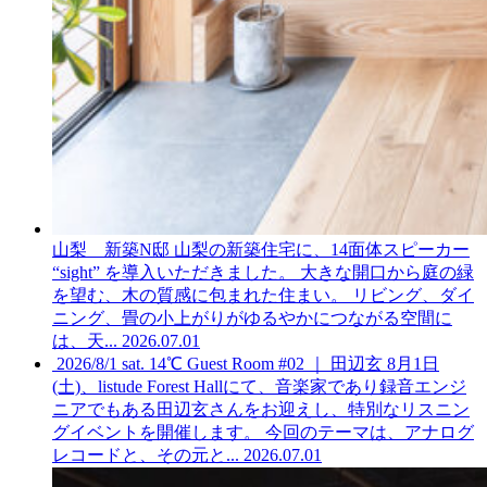
山梨 新築N邸
山梨の新築住宅に、14面体スピーカー
“sight” を導入いただきました。 大きな開口から庭の緑
を望む、木の質感に包まれた住まい。 リビング、ダイ
ニング、畳の小上がりがゆるやかにつながる空間に
は、天...
2026.07.01
2026/8/1 sat. 14℃ Guest Room #02 ｜ 田辺玄
8月1日
(土)、listude Forest Hallにて、音楽家であり録音エンジ
ニアでもある田辺玄さんをお迎えし、特別なリスニン
グイベントを開催します。 今回のテーマは、アナログ
レコードと、その元と...
2026.07.01