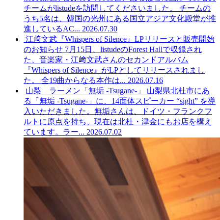
チームがlistudeを訪問してくださいました。 チームの
うち5名は、韓国の光州にある国立アジア文化殿堂が推
進しているAC...
2026.07.30
江﨑文武『Whispers of Silence』LPリリースと販売開始
のお知らせ
7月15日、listudeのForest Hallで収録され
た、音楽家・江﨑文武さんのセカンドアルバム
『Whispers of Silence』がLPとしてリリースされまし
た。 全19曲からなる本作は...
2026.07.16
山梨 ラーメン「無垢 -Tsugane-」
山梨県北杜市にあ
る「無垢 -Tsugane-」に、14面体スピーカー “sight” を導
入いただきました。無垢さんは、ドイツ・フランクフ
ルトに原点を持ち、現在は北杜・津金にもお店を構え
ています。ラー...
2026.07.02