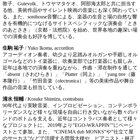
敦子、Gutevolk、トウヤマタケオ、阿部海太郎と共に担当す
る他、美術作品やサイレント映画の音楽にも深く関わってい
る。また、sonihouse音響による、楽器の生音と場の自然な響
きを有機的につなげるサイトスペシフィックな演奏会「とき
のあとさき」（京都・法然院）を始め、世界各地の趣深い場
での演奏会も好評を博している。
生駒 祐子
/ Yuko Ikoma, accordion
アコーディオン奏者。幼少より足踏みオルガンや手廻しオル
ゴールなどのトイ楽器に、吹奏楽部では打楽器にも親しみ、
近年は各地での演奏を重ねながら、作曲・滞在制作を通して
「absent（さわひらき）」「Platter（同上）」「yang tree（藤
本隆行）」「竹田音楽（olectronica）」等の美術作品や舞台
作品の音楽も担当している。
清水 恒輔
/ Kosuke Shimizu, contrabass
90年代より実験音楽、インプロビゼーション、コンテンポラ
リーダンスなど様々な現場を自由に行き交いながら数々のバ
ンドのボトムを支える。近年はコントラバス奏者として様々
なプロジェクトに、2019年より”EGO-WRAPPIN’”にベーシ
ストとて参加。また、 “CINEMA dub MONKS”や”仕立て屋
のサーカス”などで活躍する曽我大穂や、ピアニスト・林正