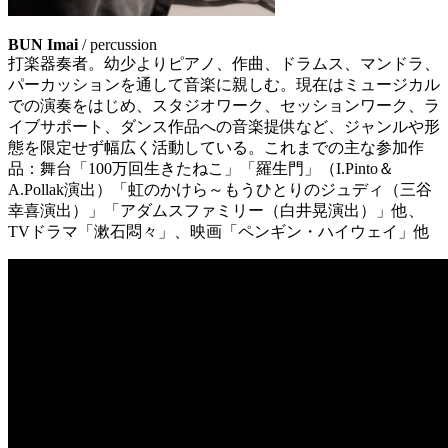
BUN Imai
/ percussion
打楽器奏者。幼少よりピアノ、作曲、ドラムス、マンドラ、
パーカッションを通して音楽に親しむ。現在はミュージカル
での演奏をはじめ、スタジオワーク、セッションワーク、ラ
イブサポート、ダンス作品への音楽提供など、ジャンルや形
態を限定せず幅広く活動している。これまでの主な参加作
品：舞台「100万回生きたねこ」「羅生門」（I.Pinto＆
A.Pollak演出）「虹のかけら～もうひとりのジュディ（三谷
幸喜演出）」「アダムスファミリー（白井晃演出）」他、
TVドラマ「漱石悶々」、映画「ペンギン・ハイウェイ」他