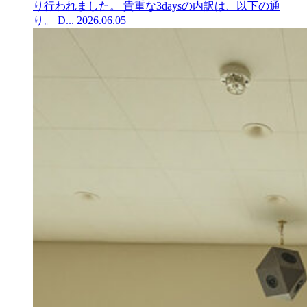
り行われました。 貴重な3daysの内訳は、以下の通
り。 D...
2026.06.05