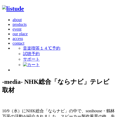
about
products
event
our place
access
contact
音楽喫茶１４℃予約
試聴予約
サポート
-media- NHK総合「ならナビ」テレビ
取材
10/9（水）にNHK総合「ならナビ」の中で、sonihouse・鶴林
万平の活動が紹介されました。スピーカー製作風景の他、先