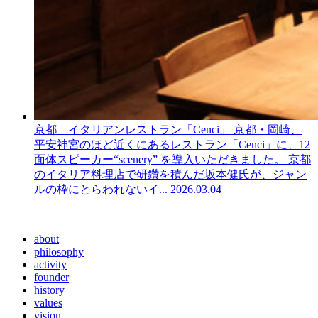
京都 イタリアンレストラン「Cenci」
京都・岡崎、
平安神宮のほど近くにあるレストラン「Cenci」に、12
面体スピーカー“scenery” を導入いただきました。 京都
のイタリア料理店で研鑽を積んだ坂本健氏が、ジャン
ルの枠にとらわれないイ...
2026.03.04
about
philosophy
activity
founder
history
values
vision