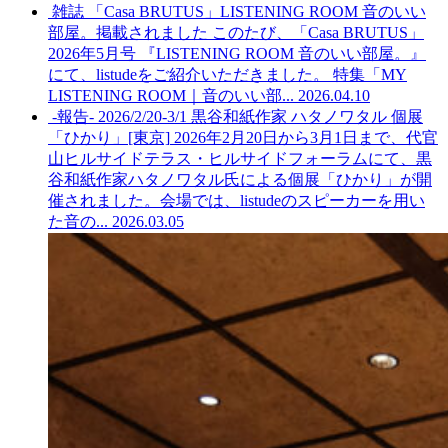
雑誌 「Casa BRUTUS」LISTENING ROOM 音のいい
部屋。掲載されました
このたび、「Casa BRUTUS」
2026年5月号 『LISTENING ROOM 音のいい部屋。』
にて、listudeをご紹介いただきました。 特集「MY
LISTENING ROOM｜音のいい部...
2026.04.10
-報告- 2026/2/20-3/1 黒谷和紙作家 ハタノワタル 個展
「ひかり」[東京]
2026年2月20日から3月1日まで、代官
山ヒルサイドテラス・ヒルサイドフォーラムにて、黒
谷和紙作家ハタノワタル氏による個展「ひかり」が開
催されました。会場では、listudeのスピーカーを用い
た音の...
2026.03.05