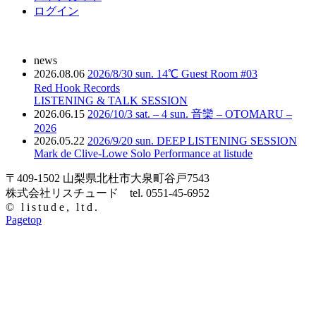
ログイン
news
2026.08.06
2026/8/30 sun. 14℃ Guest Room #03
Red Hook Records
LISTENING & TALK SESSION
2026.06.15
2026/10/3 sat. – 4 sun. 音欒 – OTOMARU –
2026
2026.05.22
2026/9/20 sun. DEEP LISTENING SESSION
Mark de Clive-Lowe Solo Performance at listude
〒409-1502 山梨県北杜市大泉町谷戸7543
株式会社リスチュード tel. 0551-45-6952
© listude, ltd.
Pagetop