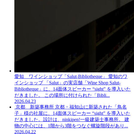
愛知 ワインショップ「Salut-Bibliotheque」
愛知のワ
インショップ 「Salut」の実店舗「Wine Shop Salut-
Bibliotheque」に、14面体スピーカー “sight” を導入いた
だきました。 この場所に付けられた「Bibli...
2026.04.23
京都 新築事務所
京都・福知山に新築された「鳥名
子」様の社屋に、14面体スピーカー “sight” を導入いた
だきました。設計は、ninkipen!一級建築士事務所。 建
物の中心には、1階から3階をつなぐ螺旋階段があり...
2026.04.22