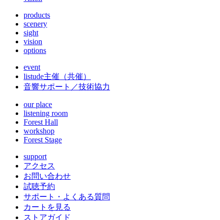
products
scenery
sight
vision
options
event
listude
主催（共催）
音響サポート／技術協力
our place
listening room
Forest Hall
workshop
Forest Stage
support
アクセス
お問い合わせ
試聴予約
サポート・よくある質問
カートを見る
ストアガイド