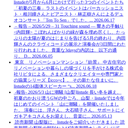
listudeが5月から6月にかけて行った3つのイベントたち
「初夏の三奏」ラストのイベントはパーカッショニス
ト・相川瞳さんとピアニスト・林正樹さんによるデュ
オコンサート「Ten To Sen」でした。...
2026.06.17
– 報告 – 2026/5/29 – 31 Touching sound — 響きの手触り
<内田輝>
こぼれんばかりの緑が森を埋め尽くし、たっ
ぷりの太陽が夏のはじまりを告げる5月の終わり、内田
輝さんのクラヴィコードの展示と演奏会が3日間にわた
り行われました。 貴重な3daysの内訳は、以下の通
り。 D...
2026.06.05
東京 リノベーションマンション『紡景』
中古住宅の
リノベーションや暮らしの場づくりを手がける株式会
社リビタによる、さまざまなクリエイターや専門家と
の協業シリーズ【icco+c】。 その新たな住まいに、
listudeの14面体スピーカー “s...
2026.06.18
-報告- 2026/5/3 山に潮騒 [山梨]listude
長い冬を越え、
初夏のかおり漂うGWの中ごろ、山梨・listudeでは今年
はじめてのイベント「山に潮騒」を開催いたしまし
た。 演奏には、浮さん、大石晴子さん、サポートにイ
ガキアキコさんをお迎えし、音楽に...
2026.05.13
読売新聞 山梨版に、listudeをご紹介いただきました
読