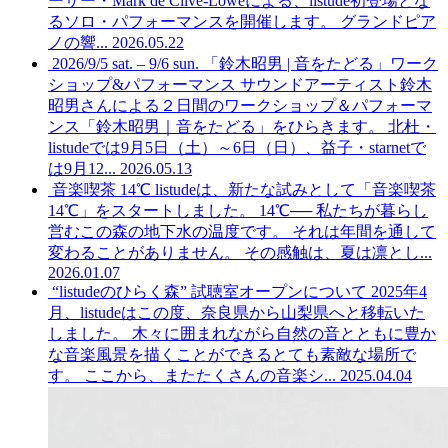
ーサー・Mark de Clive-Loweによる、listude初登場とな
るソロ・パフォーマンスを開催します。 グランドピア
ノの響...
2026.05.22
2026/9/5 sat. – 9/6 sun. 「鈴木昭男 | 音をたどる」ワーク
ショップ&パフォーマンス
サウンドアーティスト鈴木
昭男さんによる２日間のワークショップ＆パフォーマ
ンス「鈴木昭男｜音をたどる」をひらきます。 北杜・
listudeでは9月5日（土）～6日（日）、益子・starnetで
は9月12...
2026.05.13
音楽喫茶 14℃
listudeは、新たな試みとして「音楽喫茶
14℃」をスタートしました。 14℃── 私たちが暮らし
営むこの森の地下水の温度です。 それは年間を通して
変わることがありません。 その感触は、夏は凛とし...
2026.01.07
“listudeのひらく森” 試聴室オープンについて
2025年4
月、listudeはこの度、奈良県から山梨県へと移転いた
しました。 木々に囲まれながら自然の音とともに豊か
な音楽風景を描くことができるとても素敵な場所で
す。 ここから、またたくさんの音楽シ...
2025.04.04