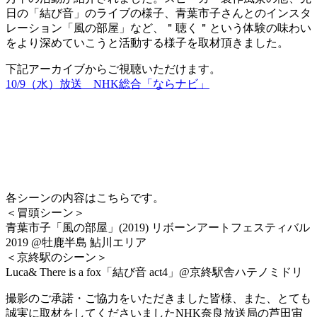
日の「結び音」のライブの様子、青葉市子さんとのインスタ
レーション「風の部屋」など、＂聴く＂という体験の味わい
をより深めていこうと活動する様子を取材頂きました。
下記アーカイブからご視聴いただけます。
10/9（水）放送 NHK総合「ならナビ」
各シーンの内容はこちらです。
＜冒頭シーン＞
青葉市子「風の部屋」(2019) リボーンアートフェスティバル
2019 @牡鹿半島 鮎川エリア
＜京終駅のシーン＞
Luca& There is a fox「結び音 act4」@京終駅舎ハテノミドリ
撮影のご承諾・ご協力をいただきました皆様、また、とても
誠実に取材をしてくださいましたNHK奈良放送局の芦田宙