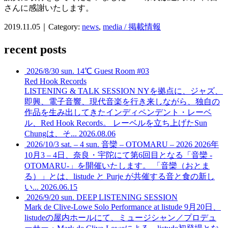
さんに感謝いたします。
2019.11.05｜Category:
news
,
media / 掲載情報
recent posts
2026/8/30 sun. 14℃ Guest Room #03
Red Hook Records
LISTENING & TALK SESSION
NYを拠点に、ジャズ、
即興、電子音響、現代音楽を行き来しながら、独自の
作品を生み出してきたインディペンデント・レーベ
ル、Red Hook Records。 レーベルを立ち上げたSun
Chungは、そ...
2026.08.06
2026/10/3 sat. – 4 sun. 音欒 – OTOMARU – 2026
2026年
10月3 – 4日、奈良・宇陀にて第6回目となる「音欒 -
OTOMARU-」を開催いたします。 「音欒（おとま
る）」とは、listude と Purje が共催する音と食の新し
い...
2026.06.15
2026/9/20 sun. DEEP LISTENING SESSION
Mark de Clive-Lowe Solo Performance at listude
9月20日、
listudeの屋内ホールにて、ミュージシャン／プロデュ