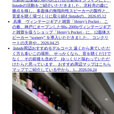
売新聞 山梨版の朝刊および読売新聞オンラインにて、
listudeの活動をご紹介いただきました。北杜市の森に
拠点を移し、多面体の無指向性スピーカーの製作と、
音楽を聴く場づくりに取り組むlistudeの...
2026.05.12
兵庫 ヴィンテージギアと雑貨「Henry’s Pocket」
こ
の春、神戸にオープンした90s–2000sヴィンテージギア
と雑貨を扱うショップ「Henry’s Pocket」に、12面体ス
ピーカー “scenery” を導入いただきました。 コンクリ
ートの天井や...
2026.04.25
listude周辺おすすめモデルコース
遠くから来ていただ
く方も多いこの場所。 せっかくなら、音を聴くだけで
なく、その前後も含めて、ゆっくりと味わっていただ
けたらと思っています。 おすすめ周辺マップはこちら
マップでご紹介している中から、l...
2026.04.24