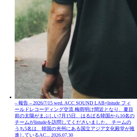
– 報告 – 2026/7/15 wed. ACC SOUND LAB×listude フィ
ールドレコーディング交流
梅雨明け間近となり、夏目
前の太陽がまぶしい7月15日、はるばる韓国から10名の
チームがlistudeを訪問してくださいました。 チームの
うち5名は、韓国の光州にある国立アジア文化殿堂が推
進しているAC...
2026.07.30