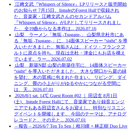
江﨑文武『Whispers of Silence』LPリリースと販売開始
のお知らせ
7月15日、listudeのForest Hallで収録され
た、音楽家・江﨑文武さんのセカンドアルバム
『Whispers of Silence』がLPとしてリリースされまし
た。 全19曲からなる本作は...
2026.07.16
山梨 ラーメン「無垢 -Tsugane-」
山梨県北杜市にあ
る「無垢 -Tsugane-」に、14面体スピーカー “sight” を導
入いただきました。無垢さんは、ドイツ・フランクフ
ルトに原点を持ち、現在は北杜・津金にもお店を構え
ています。ラー...
2026.07.02
山梨 新築N邸
山梨の新築住宅に、14面体スピーカー
“sight” を導入いただきました。 大きな開口から庭の緑
を望む、木の質感に包まれた住まい。 リビング、ダイ
ニング、畳の小上がりがゆるやかにつながる空間に
は、天...
2026.07.01
2026/8/1 sat. 14℃ Guest Room #02 ｜ 田辺玄
8月1日
(土)、listude Forest Hallにて、音楽家であり録音エンジ
ニアでもある田辺玄さんをお迎えし、特別なリスニン
グイベントを開催します。 今回のテーマは、アナログ
レコードと、その元と...
2026.07.01
– 報告 – 2026/6/7 Ten To Sen｜相川瞳 × 林正樹 Duo Live