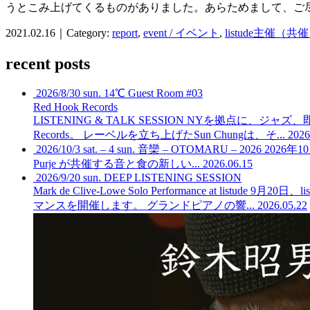
うとこみ上げてくるものがありました。あらためまして、ご
2021.02.16｜Category:
report
,
event / イベント
,
listude主催（共
recent posts
2026/8/30 sun. 14℃ Guest Room #03
Red Hook Records
LISTENING & TALK SESSION
NYを拠点に、ジャズ、
Records。 レーベルを立ち上げたSun Chungは、そ...
2026
2026/10/3 sat. – 4 sun. 音欒 – OTOMARU – 2026
2026年
Purje が共催する音と食の新しい...
2026.06.15
2026/9/20 sun. DEEP LISTENING SESSION
Mark de Clive-Lowe Solo Performance at listude
9月20日、l
マンスを開催します。 グランドピアノの響...
2026.05.22