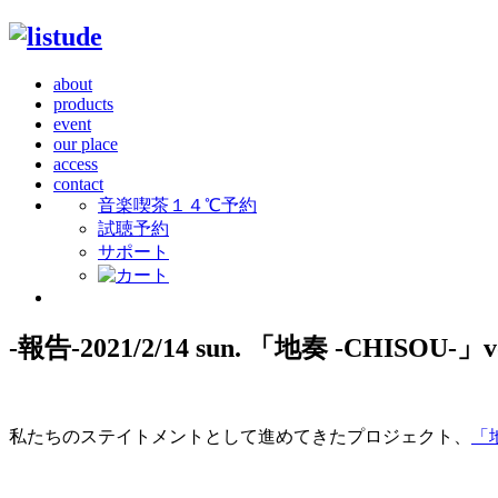
about
products
event
our place
access
contact
音楽喫茶１４℃予約
試聴予約
サポート
-報告-2021/2/14 sun. 「地奏 -CHISOU-」vo
私たちのステイトメントとして進めてきたプロジェクト、
「地