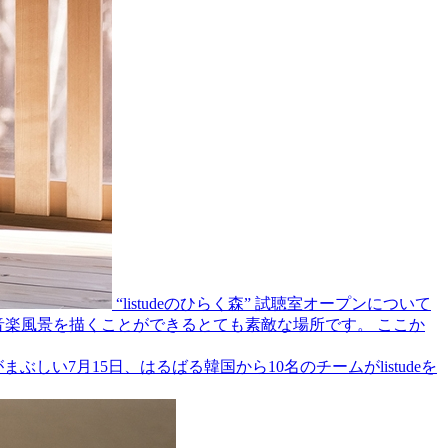
“listudeのひらく森” 試聴室オープンについて
かな音楽風景を描くことができるとても素敵な場所です。 ここか
しい7月15日、はるばる韓国から10名のチームがlistudeを