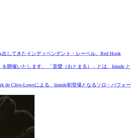
。
してきたインディペンデント・レーベル、Red Hook
-」を開催いたします。 「音欒（おとまる）」とは、listude と
e Clive-Loweによる、listude初登場となるソロ・パフォー