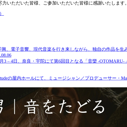
尽力いただいた皆様、ご参加いただいた皆様に感謝いたします
催）
即興、電子音響、現代音楽を行き来しながら、独自の作品を生み出
.08.06
10月3 – 4日、奈良・宇陀にて第6回目となる「音欒 -OTOMARU
istudeの屋内ホールにて、ミュージシャン／プロデューサー・Mark d