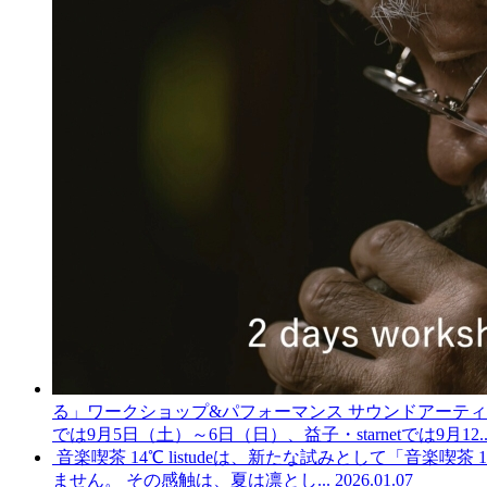
る」ワークショップ&パフォーマンス
サウンドアーティ
では9月5日（土）～6日（日）、益子・starnetでは9月12..
音楽喫茶 14℃
listudeは、新たな試みとして「音楽
ません。 その感触は、夏は凛とし...
2026.01.07