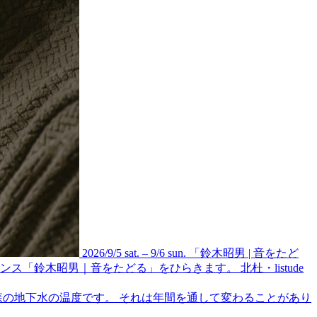
2026/9/5 sat. – 9/6 sun. 「鈴木昭男 | 音をたど
「鈴木昭男｜音をたどる」をひらきます。 北杜・listude
むこの森の地下水の温度です。 それは年間を通して変わることがあり