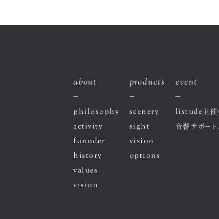
about
products
event
philosophy
scenery
listude
主催
activity
sight
音響サポート
founder
vision
history
options
values
vision