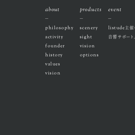
about
products
event
philosophy
scenery
listude
主催
activity
sight
音響サポート
founder
vision
history
options
values
vision