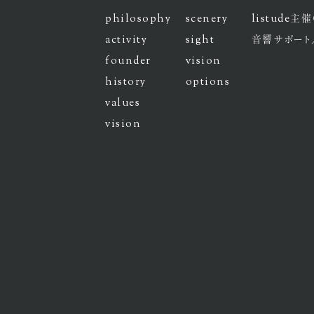
philosophy
scenery
listude
主催
activity
sight
音響サポート
founder
vision
history
options
values
vision