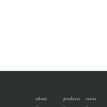
ン「Cenci」に、12面体スピーカー“scenery” を
導入いただきました。 京都のイタリア料理店で研
鑽を積んだ坂本健氏が、ジャンルの枠にとらわ
れないイ...
2026.03.04
about
products
event