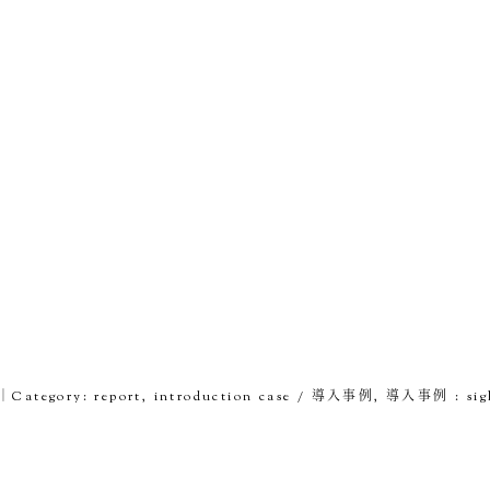
6｜Category:
report
,
introduction case / 導入事例
,
導入事例 : sig