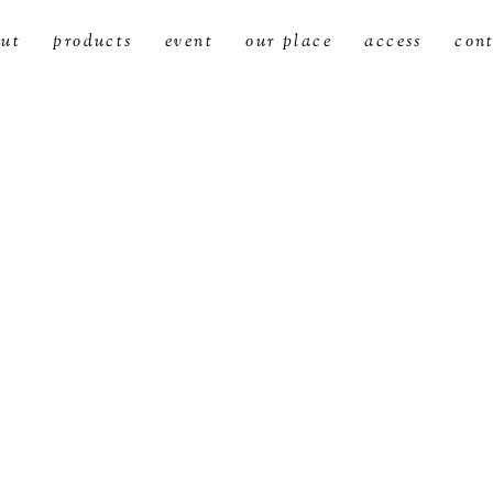
ut
products
event
our place
access
con