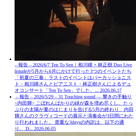
– 報告 – 2026/6/7 Ten To Sen｜相川瞳 × 林正樹 Duo Live
listudeが5月から6月にかけて行った3つのイベントたち
「初夏の三奏」ラストのイベントはパーカッショニス
ト・相川瞳さんとピアニスト・林正樹さんによるデュ
オコンサート「Ten To Sen」でした。...
2026.06.17
– 報告 – 2026/5/29 – 31 Touching sound — 響きの手触り
<内田輝>
こぼれんばかりの緑が森を埋め尽くし、たっ
ぷりの太陽が夏のはじまりを告げる5月の終わり、内田
輝さんのクラヴィコードの展示と演奏会が3日間にわた
り行われました。 貴重な3daysの内訳は、以下の通
り。 D...
2026.06.05