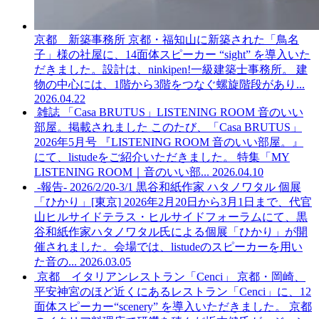
京都 新築事務所
京都・福知山に新築された「鳥名
子」様の社屋に、14面体スピーカー “sight” を導入いた
だきました。設計は、ninkipen!一級建築士事務所。 建
物の中心には、1階から3階をつなぐ螺旋階段があり...
2026.04.22
雑誌 「Casa BRUTUS」LISTENING ROOM 音のいい
部屋。掲載されました
このたび、「Casa BRUTUS」
2026年5月号 『LISTENING ROOM 音のいい部屋。』
にて、listudeをご紹介いただきました。 特集「MY
LISTENING ROOM｜音のいい部...
2026.04.10
-報告- 2026/2/20-3/1 黒谷和紙作家 ハタノワタル 個展
「ひかり」[東京]
2026年2月20日から3月1日まで、代官
山ヒルサイドテラス・ヒルサイドフォーラムにて、黒
谷和紙作家ハタノワタル氏による個展「ひかり」が開
催されました。会場では、listudeのスピーカーを用い
た音の...
2026.03.05
京都 イタリアンレストラン「Cenci」
京都・岡崎、
平安神宮のほど近くにあるレストラン「Cenci」に、12
面体スピーカー“scenery” を導入いただきました。 京都