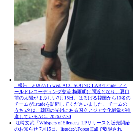
– 報告 – 2026/7/15 wed. ACC SOUND LAB×listude フィ
ールドレコーディング交流
梅雨明け間近となり、夏目
前の太陽がまぶしい7月15日、はるばる韓国から10名の
チームがlistudeを訪問してくださいました。 チームの
うち5名は、韓国の光州にある国立アジア文化殿堂が推
進しているAC...
2026.07.30
江﨑文武『Whispers of Silence』LPリリースと販売開始
のお知らせ
7月15日、listudeのForest Hallで収録され