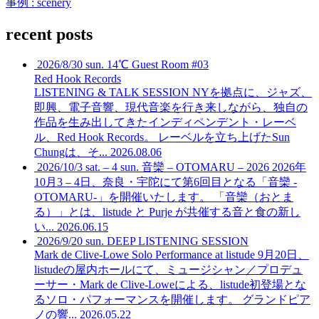
事例 : scenery
recent posts
2026/8/30 sun. 14℃ Guest Room #03
Red Hook Records
LISTENING & TALK SESSION
NYを拠点に、ジャズ、
即興、電子音響、現代音楽を行き来しながら、独自の
作品を生み出してきたインディペンデント・レーベ
ル、Red Hook Records。 レーベルを立ち上げたSun
Chungは、そ...
2026.08.06
2026/10/3 sat. – 4 sun. 音欒 – OTOMARU – 2026
2026年
10月3 – 4日、奈良・宇陀にて第6回目となる「音欒 -
OTOMARU-」を開催いたします。 「音欒（おとま
る）」とは、listude と Purje が共催する音と食の新し
い...
2026.06.15
2026/9/20 sun. DEEP LISTENING SESSION
Mark de Clive-Lowe Solo Performance at listude
9月20日、
listudeの屋内ホールにて、ミュージシャン／プロデュ
ーサー・Mark de Clive-Loweによる、listude初登場とな
るソロ・パフォーマンスを開催します。 グランドピア
ノの響...
2026.05.22