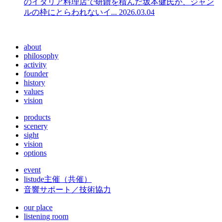
のイタリア料理店で研鑽を積んだ坂本健氏が、ジャン
ルの枠にとらわれないイ...
2026.03.04
about
philosophy
activity
founder
history
values
vision
products
scenery
sight
vision
options
event
listude
主催（共催）
音響サポート／技術協力
our place
listening room