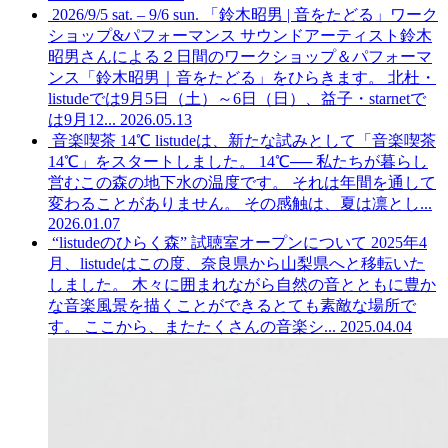
2026/9/5 sat. – 9/6 sun. 「鈴木昭男 | 音をたどる」ワーク
ショップ&パフォーマンス
サウンドアーティスト鈴木
昭男さんによる２日間のワークショップ＆パフォーマ
ンス「鈴木昭男｜音をたどる」をひらきます。 北杜・
listudeでは9月5日（土）～6日（日）、益子・starnetで
は9月12...
2026.05.13
音楽喫茶 14℃
listudeは、新たな試みとして「音楽喫茶
14℃」をスタートしました。 14℃── 私たちが暮らし
営むこの森の地下水の温度です。 それは年間を通して
変わることがありません。 その感触は、夏は凛とし...
2026.01.07
“listudeのひらく森” 試聴室オープンについて
2025年4
月、listudeはこの度、奈良県から山梨県へと移転いた
しました。 木々に囲まれながら自然の音とともに豊か
な音楽風景を描くことができるとても素敵な場所で
す。 ここから、またたくさんの音楽シ...
2025.04.04