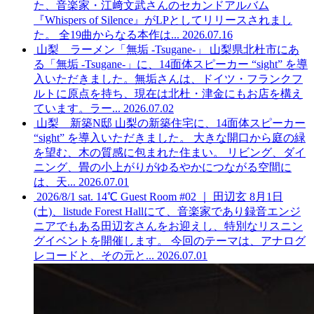
た、音楽家・江﨑文武さんのセカンドアルバム
『Whispers of Silence』がLPとしてリリースされまし
た。 全19曲からなる本作は...
2026.07.16
山梨 ラーメン「無垢 -Tsugane-」
山梨県北杜市にあ
る「無垢 -Tsugane-」に、14面体スピーカー “sight” を導
入いただきました。無垢さんは、ドイツ・フランクフ
ルトに原点を持ち、現在は北杜・津金にもお店を構え
ています。ラー...
2026.07.02
山梨 新築N邸
山梨の新築住宅に、14面体スピーカー
“sight” を導入いただきました。 大きな開口から庭の緑
を望む、木の質感に包まれた住まい。 リビング、ダイ
ニング、畳の小上がりがゆるやかにつながる空間に
は、天...
2026.07.01
2026/8/1 sat. 14℃ Guest Room #02 ｜ 田辺玄
8月1日
(土)、listude Forest Hallにて、音楽家であり録音エンジ
ニアでもある田辺玄さんをお迎えし、特別なリスニン
グイベントを開催します。 今回のテーマは、アナログ
レコードと、その元と...
2026.07.01