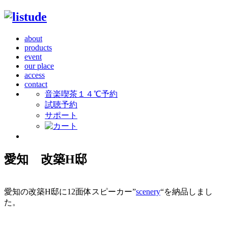
about
products
event
our place
access
contact
音楽喫茶１４℃予約
試聴予約
サポート
愛知 改築H邸
愛知の改築H邸に12面体スピーカー”
scenery
“を納品しまし
た。