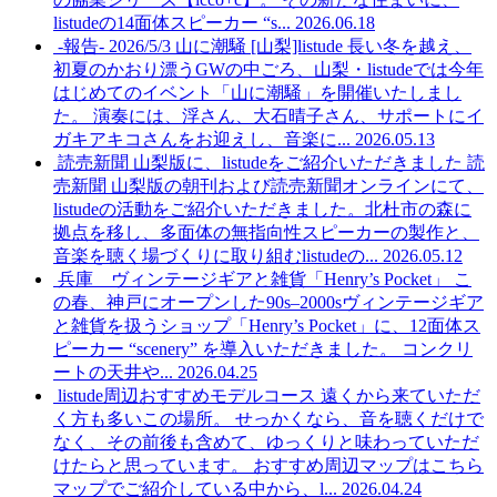
listudeの14面体スピーカー “s...
2026.06.18
-報告- 2026/5/3 山に潮騒 [山梨]listude
長い冬を越え、
初夏のかおり漂うGWの中ごろ、山梨・listudeでは今年
はじめてのイベント「山に潮騒」を開催いたしまし
た。 演奏には、浮さん、大石晴子さん、サポートにイ
ガキアキコさんをお迎えし、音楽に...
2026.05.13
読売新聞 山梨版に、listudeをご紹介いただきました
読
売新聞 山梨版の朝刊および読売新聞オンラインにて、
listudeの活動をご紹介いただきました。北杜市の森に
拠点を移し、多面体の無指向性スピーカーの製作と、
音楽を聴く場づくりに取り組むlistudeの...
2026.05.12
兵庫 ヴィンテージギアと雑貨「Henry’s Pocket」
こ
の春、神戸にオープンした90s–2000sヴィンテージギア
と雑貨を扱うショップ「Henry’s Pocket」に、12面体ス
ピーカー “scenery” を導入いただきました。 コンクリ
ートの天井や...
2026.04.25
listude周辺おすすめモデルコース
遠くから来ていただ
く方も多いこの場所。 せっかくなら、音を聴くだけで
なく、その前後も含めて、ゆっくりと味わっていただ
けたらと思っています。 おすすめ周辺マップはこちら
マップでご紹介している中から、l...
2026.04.24