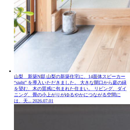
山梨 新築N邸
山梨の新築住宅に、14面体スピーカー
“sight” を導入いただきました。 大きな開口から庭の緑
を望む、木の質感に包まれた住まい。 リビング、ダイ
ニング、畳の小上がりがゆるやかにつながる空間に
は、天...
2026.07.01