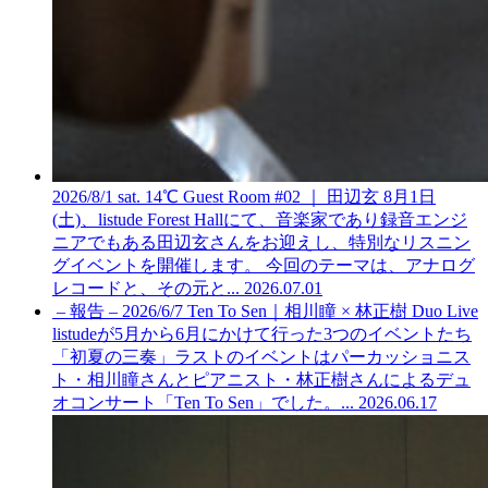
2026/8/1 sat. 14℃ Guest Room #02 ｜ 田辺玄
8月1日
(土)、listude Forest Hallにて、音楽家であり録音エンジ
ニアでもある田辺玄さんをお迎えし、特別なリスニン
グイベントを開催します。 今回のテーマは、アナログ
レコードと、その元と...
2026.07.01
– 報告 – 2026/6/7 Ten To Sen｜相川瞳 × 林正樹 Duo Live
listudeが5月から6月にかけて行った3つのイベントたち
「初夏の三奏」ラストのイベントはパーカッショニス
ト・相川瞳さんとピアニスト・林正樹さんによるデュ
オコンサート「Ten To Sen」でした。...
2026.06.17