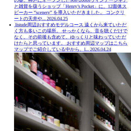
の春、神戸にオープンした90s–2000sヴィンテージギア
と雑貨を扱うショップ「Henry’s Pocket」に、12面体ス
ピーカー “scenery” を導入いただきました。 コンクリ
ートの天井や...
2026.04.25
listude周辺おすすめモデルコース
遠くから来ていただ
く方も多いこの場所。 せっかくなら、音を聴くだけで
なく、その前後も含めて、ゆっくりと味わっていただ
けたらと思っています。 おすすめ周辺マップはこちら
マップでご紹介している中から、l...
2026.04.24