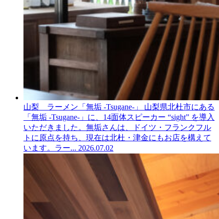
山梨 ラーメン「無垢 -Tsugane-」
山梨県北杜市にある
「無垢 -Tsugane-」に、14面体スピーカー “sight” を導入
いただきました。無垢さんは、ドイツ・フランクフル
トに原点を持ち、現在は北杜・津金にもお店を構えて
います。ラー...
2026.07.02