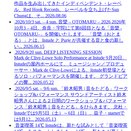
作品を生み出してきたインディペンデント・レーベ
ル、Red Hook Records。 レーベルを立ち上げたSun
Chungは、そ...
2026.08.06
2026/10/3 sat. – 4 sun. 音欒 – OTOMARU – 2026
2026年
10月3 – 4日、奈良・宇陀にて第6回目となる「音欒 -
OTOMARU-」を開催いたします。 「音欒（おとま
る）」とは、listude と Purje が共催する音と食の新し
い...
2026.06.15
2026/9/20 sun. DEEP LISTENING SESSION
Mark de Clive-Lowe Solo Performance at listude
9月20日、
listudeの屋内ホールにて、ミュージシャン／プロデュ
ーサー・Mark de Clive-Loweによる、listude初登場とな
るソロ・パフォーマンスを開催します。 グランドピア
ノの響...
2026.05.22
2026/9/5 sat. – 9/6 sun. 「鈴木昭男 | 音をたどる」ワーク
ショップ&パフォーマンス
サウンドアーティスト鈴木
昭男さんによる２日間のワークショップ＆パフォーマ
ンス「鈴木昭男｜音をたどる」をひらきます。 北杜・
listudeでは9月5日（土）～6日（日）、益子・starnetで
は9月12...
2026.05.13
音楽喫茶 14℃
listudeは、新たな試みとして「音楽喫茶