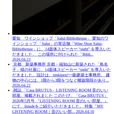
愛知 ワインショップ「Salut-Bibliotheque」
愛知のワ
インショップ 「Salut」の実店舗「Wine Shop Salut-
Bibliotheque」に、14面体スピーカー “sight” を導入いた
だきました。 この場所に付けられた「Bibli...
2026.04.23
京都 新築事務所
京都・福知山に新築された「鳥名
子」様の社屋に、14面体スピーカー “sight” を導入いた
だきました。設計は、ninkipen!一級建築士事務所。 建
物の中心には、1階から3階をつなぐ螺旋階段があり...
2026.04.22
雑誌 「Casa BRUTUS」LISTENING ROOM 音のいい
部屋。掲載されました
このたび、「Casa BRUTUS」
2026年5月号 『LISTENING ROOM 音のいい部屋。』
にて、listudeをご紹介いただきました。 特集「MY
LISTENING ROOM｜音のいい部...
2026.04.10