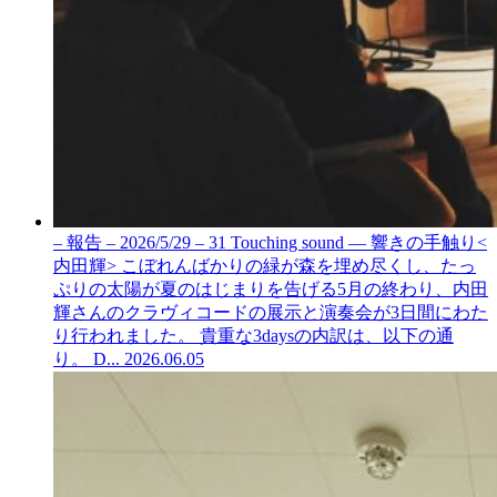
– 報告 – 2026/5/29 – 31 Touching sound — 響きの手触り<
内田輝>
こぼれんばかりの緑が森を埋め尽くし、たっ
ぷりの太陽が夏のはじまりを告げる5月の終わり、内田
輝さんのクラヴィコードの展示と演奏会が3日間にわた
り行われました。 貴重な3daysの内訳は、以下の通
り。 D...
2026.06.05