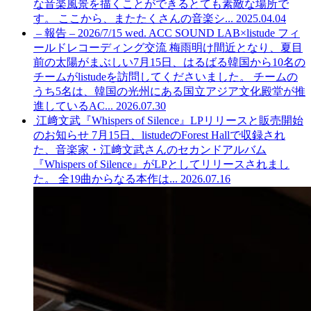
な音楽風景を描くことができるとても素敵な場所で
す。 ここから、またたくさんの音楽シ...
2025.04.04
– 報告 – 2026/7/15 wed. ACC SOUND LAB×listude フィ
ールドレコーディング交流
梅雨明け間近となり、夏目
前の太陽がまぶしい7月15日、はるばる韓国から10名の
チームがlistudeを訪問してくださいました。 チームの
うち5名は、韓国の光州にある国立アジア文化殿堂が推
進しているAC...
2026.07.30
江﨑文武『Whispers of Silence』LPリリースと販売開始
のお知らせ
7月15日、listudeのForest Hallで収録され
た、音楽家・江﨑文武さんのセカンドアルバム
『Whispers of Silence』がLPとしてリリースされまし
た。 全19曲からなる本作は...
2026.07.16