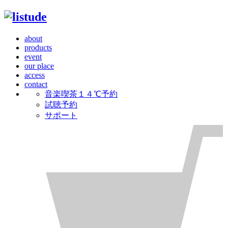
about
products
event
our place
access
contact
音楽喫茶１４℃予約
試聴予約
サポート