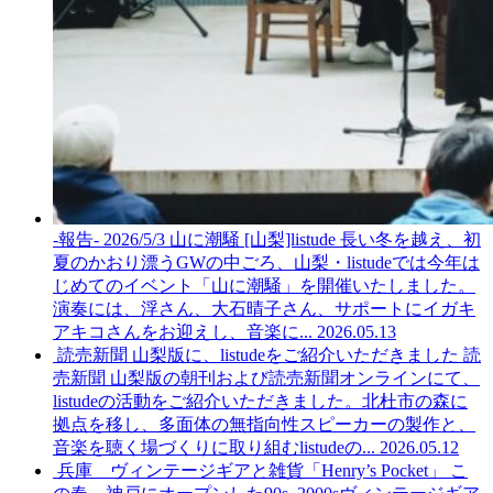
-報告- 2026/5/3 山に潮騒 [山梨]listude
長い冬を越え、初
夏のかおり漂うGWの中ごろ、山梨・listudeでは今年は
じめてのイベント「山に潮騒」を開催いたしました。
演奏には、浮さん、大石晴子さん、サポートにイガキ
アキコさんをお迎えし、音楽に...
2026.05.13
読売新聞 山梨版に、listudeをご紹介いただきました
読
売新聞 山梨版の朝刊および読売新聞オンラインにて、
listudeの活動をご紹介いただきました。北杜市の森に
拠点を移し、多面体の無指向性スピーカーの製作と、
音楽を聴く場づくりに取り組むlistudeの...
2026.05.12
兵庫 ヴィンテージギアと雑貨「Henry’s Pocket」
こ