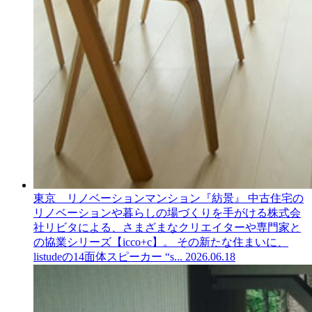
東京 リノベーションマンション『紡景』
中古住宅の
リノベーションや暮らしの場づくりを手がける株式会
社リビタによる、さまざまなクリエイターや専門家と
の協業シリーズ【icco+c】。 その新たな住まいに、
listudeの14面体スピーカー “s...
2026.06.18