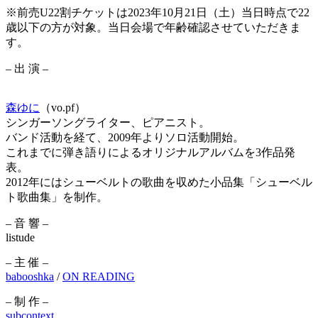
※前売U22割チケットは2023年10月21日（土）当日時点で22
歳以下の方が対象。当日会場で年齢確認させていただきま
す。
– 出 演 –
森ゆに
（vo.pf）
シンガーソングライター、ピアニスト。
バンド活動を経て、2009年よりソロ活動開始。
これまでに弾き語りによるオリジナルアルバムを3作品発
表。
2012年にはシューベルトの歌曲を収めた小品集「シューベル
ト歌曲集」を制作。
– 音 響 –
listude
– 主 催 –
babooshka
/
ON READING
– 制 作 –
subcontext