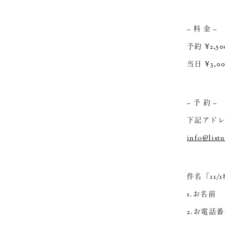
– 料 金 –
予約 ¥2,
当日 ¥3,
– 予 約 –
下記アド
info@listu
件名「11/
1.お名前
2.お電話