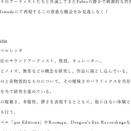
々のアーティストたちと共演してきたFabioの静かで刺激的な世
listudeにて再現するこの貴重な機会をお見逃しなく！
etta
・ペルレッタ
在住のサウンドアーティスト、教授、キュレーター。
寂とノイズ、無常などの概念を研究し、作品に落とし込んでいる。
ものと非物質的なものについて、その曖昧さやパラドックスを共存
点を当て研究を進めている。
実の複雑さ、多様性、儚さを表現するとともに、他にはない体験と
ども行う。
「901 Editions」やRoom40、Dragon’s Eye Recordin