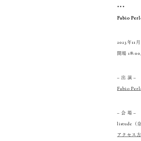
***
Fabio Per
2023年1
開場 18:0
– 出 演 –
Fabio Perl
– 会 場 –
listud
アクセス