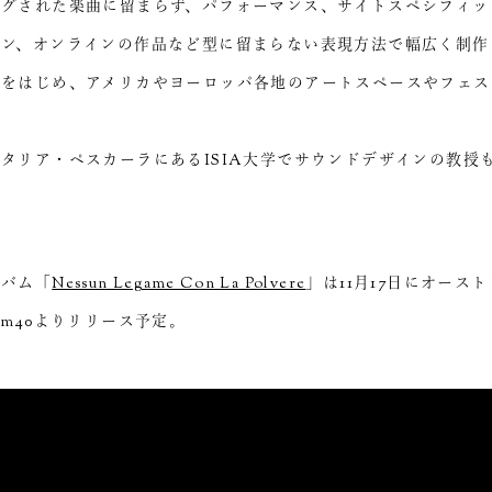
ングされた楽曲に留まらず、パフォーマンス、サイトスペシフィッ
ョン、オンラインの作品など型に留まらない表現方法で幅広く制作
本をはじめ、アメリカやヨーロッパ各地のアートスペースやフェス
タリア・ペスカーラにあるISIA大学でサウンドデザインの教授
ルバム「
Nessun Legame Con La Polvere
」は11月17日にオース
om40よりリリース予定。