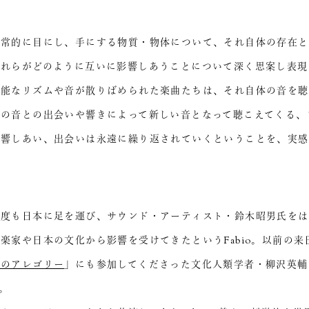
日常的に目にし、手にする物質・物体について、それ自体の存在と
それらがどのように互いに影響しあうことについて深く思案し表現
不能なリズムや音が散りばめられた楽曲たちは、それ自体の音を聴
他の音との出会いや響きによって新しい音となって聴こえてくる、
影響しあい、出会いは永遠に繰り返されていくということを、実感
何度も日本に足を運び、サウンド・アーティスト・鈴木昭男氏をは
楽家や日本の文化から影響を受けてきたというFabio。以前の来
とのアレゴリー
」にも参加してくださった文化人類学者・柳沢英輔
。