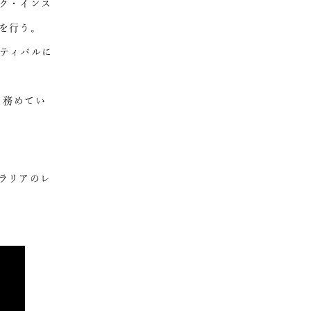
ク・インス
を行う。
ティバルに
も務めてい
トラリアのレ