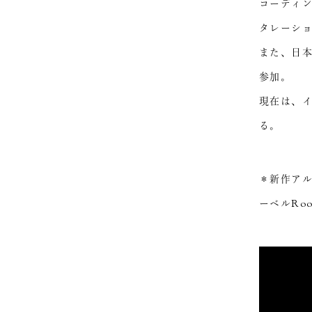
コーディ
タレーシ
また、日
参加。
現在は、イ
る。
＊新作ア
ーベルRo