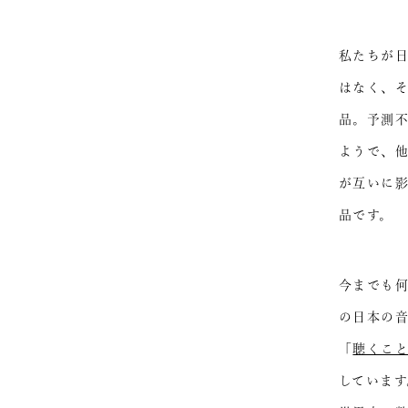
私たちが
はなく、
品。予測
ようで、
が互いに
品です。
今までも
の日本の音
「
聴くこ
しています