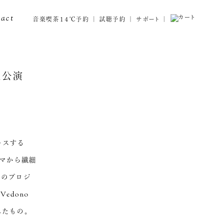
tact
音楽喫茶１４℃予約
試聴予約
サポート
 奈良公演
ースする
テーマから繊細
oのプロジ
Vedono
されたもの。