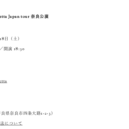
letta Japan tour 奈良公演
1月18日（土）
0／開演 18:30
etta
e（奈良県奈良市四条大路1-2-3）
方法について