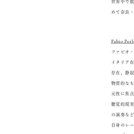
世界中で数
めて奈良・
Fabio Perl
ファビオ
イタリア
存在、静
物質的な
元性に焦
聴覚的現
の演奏な
自身のレーベル