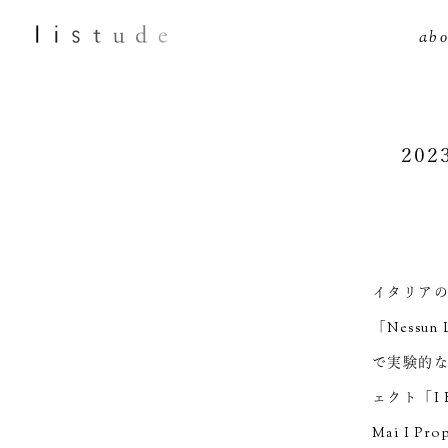
abo
2023
イタリア
「Nessu
で実験的な
ェクト「I F
Mai I 