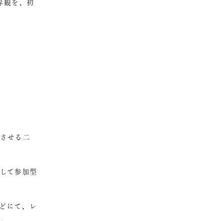
界観を、初
させる二
して参加型
gsなどにて、レ