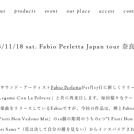
ut
products
event
our place
access
con
/11/18 sat. Fabio Perletta Japan tour
のサウンド・アーティスト
Fabio Perletta
が11月17日に新しくリリ
n Legame Con La Polvere」と共に再来日します。毎回様々な
楽曲をリリースしているFabioですが、今回の作品は、禅とFabi
iori Non Vedono Mai」の10個の彫刻のうちの1つ”I Fiori Non 
Propri Semi “（花は決して自分の種を見ない）からインスパイア