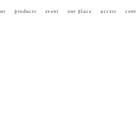
ut
products
event
our place
access
con