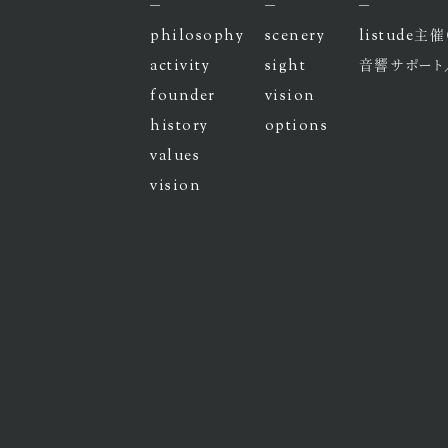
philosophy
scenery
listude
主催
activity
sight
音響サポート
founder
vision
history
options
values
vision