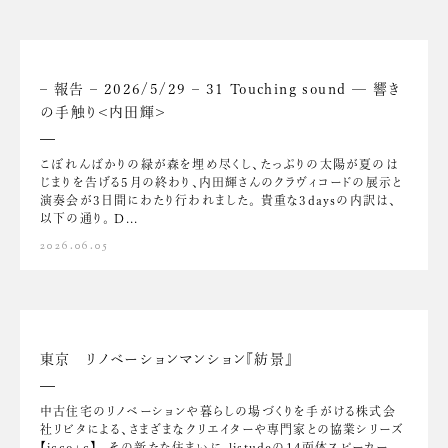
– 報告 – 2026/5/29 – 31 Touching sound — 響き
の手触り<内田輝>
こぼれんばかりの緑が森を埋め尽くし、たっぷりの太陽が夏のは
じまりを告げる5月の終わり、内田輝さんのクラヴィコードの展示と
演奏会が3日間にわたり行われました。 貴重な3daysの内訳は、
以下の通り。 D...
2026.06.05
東京 リノベーションマンション『紡景』
中古住宅のリノベーションや暮らしの場づくりを手がける株式会
社リビタによる、さまざまなクリエイターや専門家との協業シリーズ
【icco+c】。 その新たな住まいに、listudeの14面体スピーカー