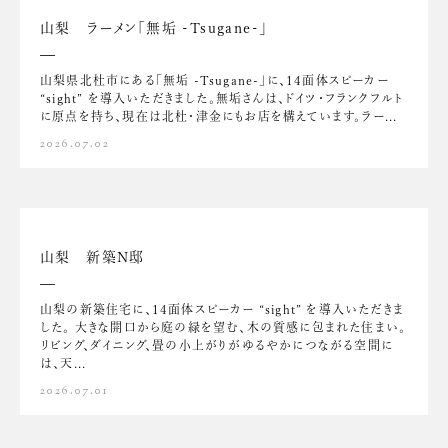
山梨 ラーメン「無垢 -Tsugane-」
山梨県北杜市にある「無垢 -Tsugane-」に、14面体スピーカー
“sight” を導入いただきました。無垢さんは、ドイツ・フランクフルト
に原点を持ち、現在は北杜・津金にもお店を構えています。ラー...
2026.07.02
山梨 新築N邸
山梨の新築住宅に、14面体スピーカー “sight” を導入いただきま
した。 大きな開口から庭の緑を望む、木の質感に包まれた住まい。
リビング、ダイニング、畳の小上がりがゆるやかにつながる空間に
は、天...
2026.07.01