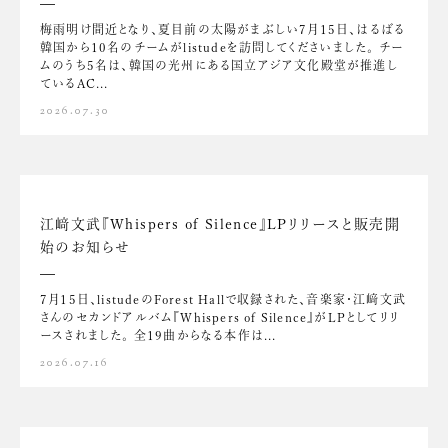
梅雨明け間近となり、夏目前の太陽がまぶしい7月15日、はるばる
韓国から10名のチームがlistudeを訪問してくださいました。 チー
ムのうち5名は、韓国の光州にある国立アジア文化殿堂が推進し
ているAC...
2026.07.30
江﨑文武『Whispers of Silence』LPリリースと販売開
始のお知らせ
7月15日、listudeのForest Hallで収録された、音楽家・江﨑文武
さんのセカンドアルバム『Whispers of Silence』がLPとしてリリ
ースされました。 全19曲からなる本作は...
2026.07.16