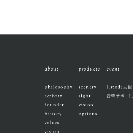
about
products
event
philosophy
scenery
listude
主催
activity
sight
音響サポート
founder
vision
history
options
values
vision