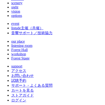
scenery
sight
vision
options
event
listude
主催（共催）
音響サポート／技術協力
our place
listening room
Forest Hall
workshop
Forest Stage
support
アクセス
お問い合わせ
試聴予約
サポート・よくある質問
カートを見る
ストアガイド
ログイン