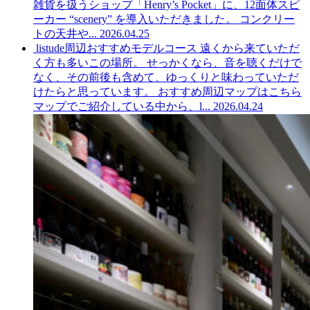
雑貨を扱うショップ「Henry’s Pocket」に、12面体スピ
ーカー “scenery” を導入いただきました。 コンクリー
トの天井や...
2026.04.25
listude周辺おすすめモデルコース
遠くから来ていただ
く方も多いこの場所。 せっかくなら、音を聴くだけで
なく、その前後も含めて、ゆっくりと味わっていただ
けたらと思っています。 おすすめ周辺マップはこちら
マップでご紹介している中から、l...
2026.04.24