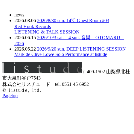
news
2026.08.06
2026/8/30 sun. 14℃ Guest Room #03
Red Hook Records
LISTENING & TALK SESSION
2026.06.15
2026/10/3 sat. – 4 sun. 音欒 – OTOMARU –
2026
2026.05.22
2026/9/20 sun. DEEP LISTENING SESSION
Mark de Clive-Lowe Solo Performance at listude
〒409-1502 山梨県北杜
市大泉町谷戸7543
株式会社リスチュード tel. 0551-45-6952
© listude, ltd.
Pagetop