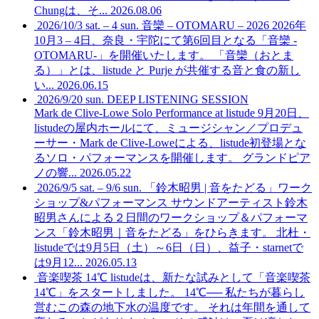
Chungは、そ...
2026.08.06
2026/10/3 sat. – 4 sun. 音欒 – OTOMARU – 2026
2026年
10月3 – 4日、奈良・宇陀にて第6回目となる「音欒 -
OTOMARU-」を開催いたします。 「音欒（おとま
る）」とは、listude と Purje が共催する音と食の新し
い...
2026.06.15
2026/9/20 sun. DEEP LISTENING SESSION
Mark de Clive-Lowe Solo Performance at listude
9月20日、
listudeの屋内ホールにて、ミュージシャン／プロデュ
ーサー・Mark de Clive-Loweによる、listude初登場とな
るソロ・パフォーマンスを開催します。 グランドピア
ノの響...
2026.05.22
2026/9/5 sat. – 9/6 sun. 「鈴木昭男 | 音をたどる」ワーク
ショップ&パフォーマンス
サウンドアーティスト鈴木
昭男さんによる２日間のワークショップ＆パフォーマ
ンス「鈴木昭男｜音をたどる」をひらきます。 北杜・
listudeでは9月5日（土）～6日（日）、益子・starnetで
は9月12...
2026.05.13
音楽喫茶 14℃
listudeは、新たな試みとして「音楽喫茶
14℃」をスタートしました。 14℃── 私たちが暮らし
営むこの森の地下水の温度です。 それは年間を通して