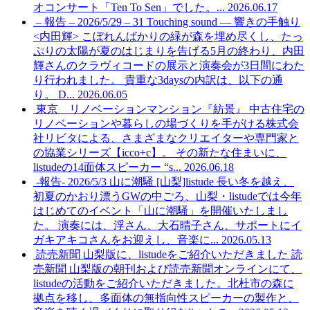
オコンサート「Ten To Sen」でした。...
2026.06.17
– 報告 – 2026/5/29 – 31 Touching sound — 響きの手触り
<内田輝>
こぼれんばかりの緑が森を埋め尽くし、たっ
ぷりの太陽が夏のはじまりを告げる5月の終わり、内田
輝さんのクラヴィコードの展示と演奏会が3日間にわた
り行われました。 貴重な3daysの内訳は、以下の通
り。 D...
2026.06.05
東京 リノベーションマンション『紡景』
中古住宅の
リノベーションや暮らしの場づくりを手がける株式会
社リビタによる、さまざまなクリエイターや専門家と
の協業シリーズ【icco+c】。 その新たな住まいに、
listudeの14面体スピーカー “s...
2026.06.18
-報告- 2026/5/3 山に潮騒 [山梨]listude
長い冬を越え、
初夏のかおり漂うGWの中ごろ、山梨・listudeでは今年
はじめてのイベント「山に潮騒」を開催いたしまし
た。 演奏には、浮さん、大石晴子さん、サポートにイ
ガキアキコさんをお迎えし、音楽に...
2026.05.13
読売新聞 山梨版に、listudeをご紹介いただきました
読
売新聞 山梨版の朝刊および読売新聞オンラインにて、
listudeの活動をご紹介いただきました。北杜市の森に
拠点を移し、多面体の無指向性スピーカーの製作と、