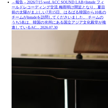
– 報告 – 2026/7/15 wed. ACC SOUND LAB×listude フィ
ールドレコーディング交流
梅雨明け間近となり、夏目
前の太陽がまぶしい7月15日、はるばる韓国から10名の
チームがlistudeを訪問してくださいました。 チームの
うち5名は、韓国の光州にある国立アジア文化殿堂が推
進しているAC...
2026.07.30