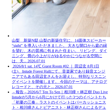
山梨 新築N邸
山梨の新築住宅に、14面体スピーカー
“sight” を導入いただきました。 大きな開口から庭の緑
を望む、木の質感に包まれた住まい。 リビング、ダイ
ニング、畳の小上がりがゆるやかにつながる空間に
は、天...
2026.07.01
2026/8/1 sat. 14℃ Guest Room #02 ｜ 田辺玄
8月1日
(土)、listude Forest Hallにて、音楽家であり録音エンジ
ニアでもある田辺玄さんをお迎えし、特別なリスニン
グイベントを開催します。 今回のテーマは、アナログ
レコードと、その元と...
2026.07.01
– 報告 – 2026/6/7 Ten To Sen｜相川瞳 × 林正樹 Duo Live
listudeが5月から6月にかけて行った3つのイベントたち
「初夏の三奏」ラストのイベントはパーカッショニス
ト・相川瞳さんとピアニスト・林正樹さんによるデュ