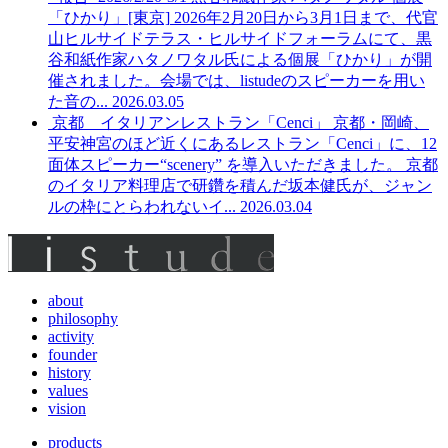
「ひかり」[東京]
2026年2月20日から3月1日まで、代官
山ヒルサイドテラス・ヒルサイドフォーラムにて、黒
谷和紙作家ハタノワタル氏による個展「ひかり」が開
催されました。会場では、listudeのスピーカーを用い
た音の...
2026.03.05
京都 イタリアンレストラン「Cenci」
京都・岡崎、
平安神宮のほど近くにあるレストラン「Cenci」に、12
面体スピーカー“scenery” を導入いただきました。 京都
のイタリア料理店で研鑽を積んだ坂本健氏が、ジャン
ルの枠にとらわれないイ...
2026.03.04
about
philosophy
activity
founder
history
values
vision
products