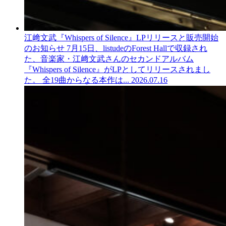
江﨑文武『Whispers of Silence』LPリリースと販売開始
のお知らせ
7月15日、listudeのForest Hallで収録され
た、音楽家・江﨑文武さんのセカンドアルバム
『Whispers of Silence』がLPとしてリリースされまし
た。 全19曲からなる本作は...
2026.07.16