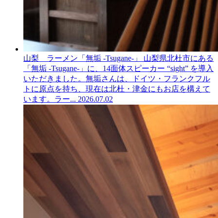
山梨 ラーメン「無垢 -Tsugane-」
山梨県北杜市にある
「無垢 -Tsugane-」に、14面体スピーカー “sight” を導入
いただきました。無垢さんは、ドイツ・フランクフル
トに原点を持ち、現在は北杜・津金にもお店を構えて
います。ラー...
2026.07.02