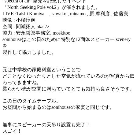
“spectra of air” 発売を記念したイベント
「North-Seeking Pole vol.2」が催されました。
LIVE :Taishi Kamiya , sawako , minamo , 原 摩利彦 , 佐藤実
映像 : 小柳淳嗣
空間 : 間瀬拓人 aka 7z
協力 : 安永哲郎事務室, moskitoo
sonihouseはこの日のために特別な12面体スピーカー scenery
を
製作して協力しました。
元は中学校の家庭科室ということで
どことなくゆったりとした空気が流れているのが写真から伝
わってきますね。
柔らかい光が空間に満ちていてとても気持ち良さそうです。
この日のタイムテーブル。
お昼間から始まるのはsonihouseの家宴と同じです。
無事にスピーカーの天吊り設置も完了！
スゴイ！