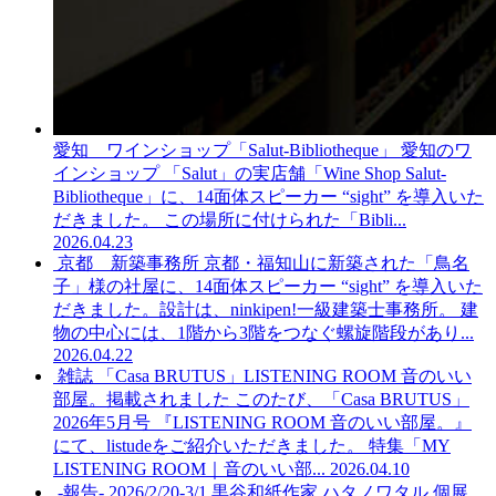
愛知 ワインショップ「Salut-Bibliotheque」
愛知のワ
インショップ 「Salut」の実店舗「Wine Shop Salut-
Bibliotheque」に、14面体スピーカー “sight” を導入いた
だきました。 この場所に付けられた「Bibli...
2026.04.23
京都 新築事務所
京都・福知山に新築された「鳥名
子」様の社屋に、14面体スピーカー “sight” を導入いた
だきました。設計は、ninkipen!一級建築士事務所。 建
物の中心には、1階から3階をつなぐ螺旋階段があり...
2026.04.22
雑誌 「Casa BRUTUS」LISTENING ROOM 音のいい
部屋。掲載されました
このたび、「Casa BRUTUS」
2026年5月号 『LISTENING ROOM 音のいい部屋。』
にて、listudeをご紹介いただきました。 特集「MY
LISTENING ROOM｜音のいい部...
2026.04.10
-報告- 2026/2/20-3/1 黒谷和紙作家 ハタノワタル 個展