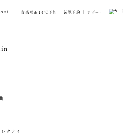
tact
音楽喫茶１４℃予約
試聴予約
サポート
ain
曲
コレクティ