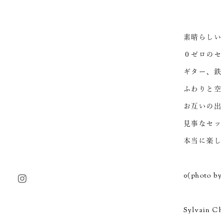
素晴らし
０ゼロの
ギター、
ふわりと
お互いの
見事なセ
本当に楽
0(photo by
Sylvain C