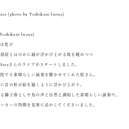
ara (photo by Yoshikazu Inoue)
Yoshikazu Inoue)
夜は更け
の部屋とほのかに緑が浮かび上がる庭を眺めつつ
ko Haraさんのライブがスタートしました。
然院でも素晴らしい演奏を聴かせてくれた原さん。
間に音の粒が絵を描くように浮かび上がり、
える獅子落としや鳥の声と自然と調和した素晴らしい演奏で、
ピーカーの特徴を見事に活かしてくださいました。