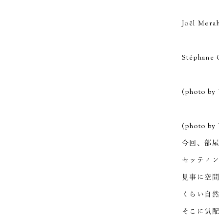
Joël Merah
Stéphane 
(photo by 
(photo by 
今回、部
セッティ
見事に空
くらい自
そこに気