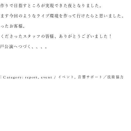
ー作りで目指すところが実現できた夜となりました。
すます今回のようなライブ環境を作って行けたらと思いました。
さったお客様、
をくださったスタッフの皆様、ありがとうございました！
神戸公演へつづく、、、。
2｜Category:
report
,
event / イベント
,
音響サポート／技術協力