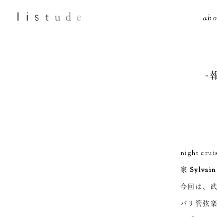
abo
-報
night 
家
Sylvain
今回は、
パリ管弦