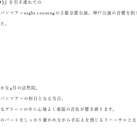
ロ)」
を引き連れての
パンツアーnight cruisingの主催京都公演、神戸公演の音響を
した。
かな4月の法然院。
ャパンツアーの初日となる当日、
かなグリーンの中に心地よく楽器の音色が響き渡ります。
つのパートをしっかり確かめながら手応えを感じるリハーサルとな