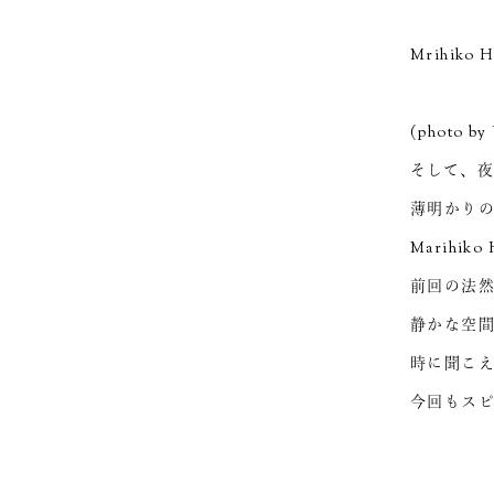
Mrihiko H
(photo by 
そして、
薄明かり
Marihi
前回の法
静かな空
時に聞こ
今回もス