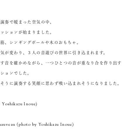
い演奏で暖まった空気の中、
セッションが始まりました。
鉄筋、シンギングボールや木のおもちゃ。
空気が変わり、３人の音遊びの世界に引き込まれます。
出す音を確かめながら、一つひとつの音が重なり合を作り出す
ッションでした。
しそうに演奏する笑顔に思わず吸い込まれそうになりました。
 Yoshikazu Inoue)
hauveau (photo by Yoshikazu Inoue)