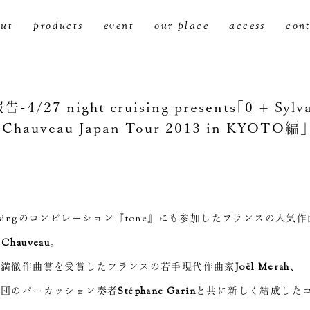
ut
products
event
our place
access
con
告-4/27 night cruising presents「0 + Sylv
Chauveau Japan Tour 2013 in KYOTO編」
cruisingのコンピレーション『tone』にも参加したフランスの人気作
 Chauveau
。
武満徹作曲賞を受賞したフランスの若手現代作曲家
Joël Merah
、
楽団のパーカッション奏者
Stéphane Garin
と共に新しく結成した