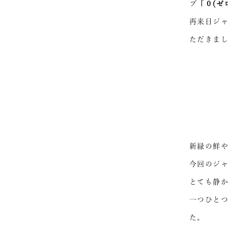
ブ
「０(ゼ
再来日ジャ
ただきま
新緑の鮮や
今回のジ
とても静
一つひと
た。