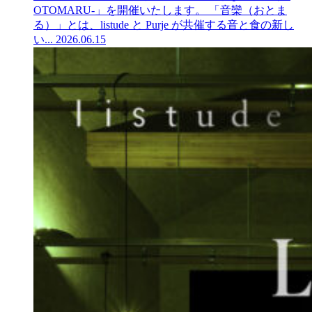
OTOMARU-」を開催いたします。 「音欒（おとま
る）」とは、listude と Purje が共催する音と食の新し
い...
2026.06.15