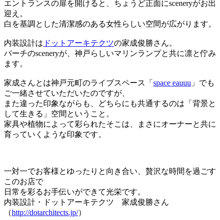
エントランスの扉を開けると、ちょうど正面にsceneryがお出
迎え。
白を基調とした清潔感のある女性らしい空間が広がります。
内装設計は
ドットアーキテクツ
の家成俊勝さん。
バーチのsceneryが、神戸らしいマリンランプと共に凛と佇み
ます。
家成さんとは神戸元町のライブスペース「
space eauuu
」でも
ご一緒させていただいたのですが、
また違った印象ながらも、どちらにも共通するのは「背景と
して生きる」空間ということ。
家具や植物によって彩られたそこは、まさにオーナーと共に
育っていくような印象です。
一対一でお客様とゆったりと向き合い、贅沢な時間を過ごす
このお店で
日常を彩るお手伝いができて光栄です。
内装設計・ドットアーキテクツ 家成俊勝さん
（
http://dotarchitects.jp/
）