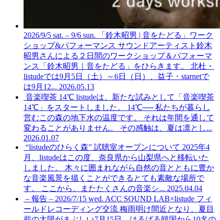
2026/9/5 sat. – 9/6 sun. 「鈴木昭男 | 音をたどる」ワーク
ショップ&パフォーマンス
サウンドアーティスト鈴木
昭男さんによる２日間のワークショップ＆パフォーマ
ンス「鈴木昭男｜音をたどる」をひらきます。 北杜・
listudeでは9月5日（土）～6日（日）、益子・starnetで
は9月12...
2026.05.13
音楽喫茶 14℃
listudeは、新たな試みとして「音楽喫茶
14℃」をスタートしました。 14℃── 私たちが暮らし
営むこの森の地下水の温度です。 それは年間を通して
変わることがありません。 その感触は、夏は凛とし...
2026.01.07
“listudeのひらく森” 試聴室オープンについて
2025年4
月、listudeはこの度、奈良県から山梨県へと移転いた
しました。 木々に囲まれながら自然の音とともに豊か
な音楽風景を描くことができるとても素敵な場所で
す。 ここから、またたくさんの音楽シ...
2025.04.04
– 報告 – 2026/7/15 wed. ACC SOUND LAB×listude フィ
ールドレコーディング交流
梅雨明け間近となり、夏目
前の太陽がまぶしい7月15日、はるばる韓国から10名の