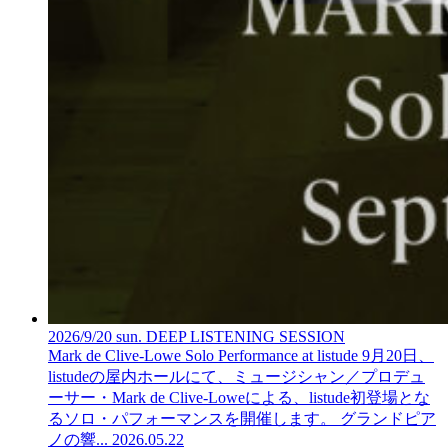
2026/9/20 sun. DEEP LISTENING SESSION
Mark de Clive-Lowe Solo Performance at listude
9月20日、
listudeの屋内ホールにて、ミュージシャン／プロデュ
ーサー・Mark de Clive-Loweによる、listude初登場とな
るソロ・パフォーマンスを開催します。 グランドピア
ノの響...
2026.05.22