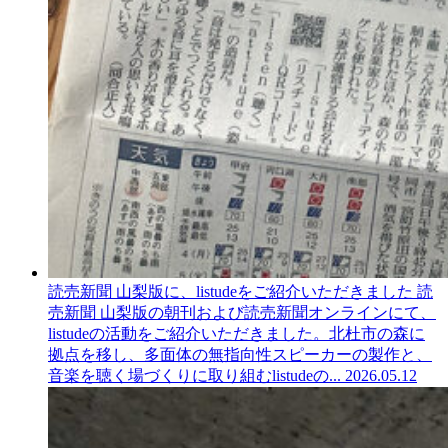
読売新聞 山梨版に、listudeをご紹介いただきました
読
売新聞 山梨版の朝刊および読売新聞オンラインにて、
listudeの活動をご紹介いただきました。北杜市の森に
拠点を移し、多面体の無指向性スピーカーの製作と、
音楽を聴く場づくりに取り組むlistudeの...
2026.05.12