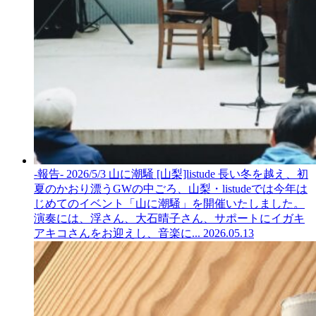
-報告- 2026/5/3 山に潮騒 [山梨]listude
長い冬を越え、初
夏のかおり漂うGWの中ごろ、山梨・listudeでは今年は
じめてのイベント「山に潮騒」を開催いたしました。
演奏には、浮さん、大石晴子さん、サポートにイガキ
アキコさんをお迎えし、音楽に...
2026.05.13