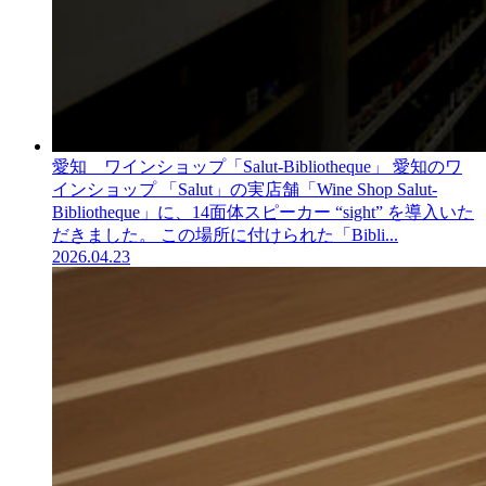
愛知 ワインショップ「Salut-Bibliotheque」
愛知のワ
インショップ 「Salut」の実店舗「Wine Shop Salut-
Bibliotheque」に、14面体スピーカー “sight” を導入いた
だきました。 この場所に付けられた「Bibli...
2026.04.23