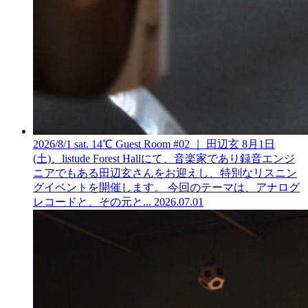
2026/8/1 sat. 14℃ Guest Room #02 ｜ 田辺玄
8月1日
(土)、listude Forest Hallにて、音楽家であり録音エンジ
ニアでもある田辺玄さんをお迎えし、特別なリスニン
グイベントを開催します。 今回のテーマは、アナログ
レコードと、その元と...
2026.07.01