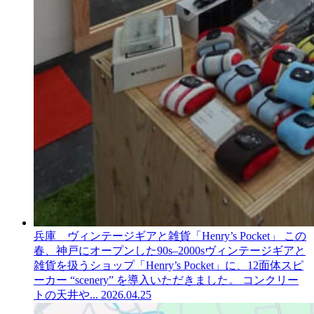
兵庫 ヴィンテージギアと雑貨「Henry’s Pocket」
この
春、神戸にオープンした90s–2000sヴィンテージギアと
雑貨を扱うショップ「Henry’s Pocket」に、12面体スピ
ーカー “scenery” を導入いただきました。 コンクリー
トの天井や...
2026.04.25