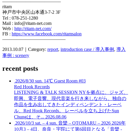
————————————–
ritam
神戸市中央区山本通3-7-2 3F
Tel : 078-251-1280
Mail : info@ritam-net.com
Web :
http://ritam-net.com/
FB :
https://www.facebook.com/ritamsalon
—————————————–
2013.10.07｜Category:
report
,
introduction case / 導入事例
,
導入
事例 : scenery
recent posts
2026/8/30 sun. 14℃ Guest Room #03
Red Hook Records
LISTENING & TALK SESSION
NYを拠点に、ジャズ、
即興、電子音響、現代音楽を行き来しながら、独自の
作品を生み出してきたインディペンデント・レーベ
ル、Red Hook Records。 レーベルを立ち上げたSun
Chungは、そ...
2026.08.06
2026/10/3 sat. – 4 sun. 音欒 – OTOMARU – 2026
2026年
10月3 – 4日、奈良・宇陀にて第6回目となる「音欒 -