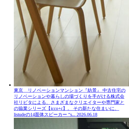
東京 リノベーションマンション『紡景』
中古住宅の
リノベーションや暮らしの場づくりを手がける株式会
社リビタによる、さまざまなクリエイターや専門家と
の協業シリーズ【icco+c】。 その新たな住まいに、
listudeの14面体スピーカー “s...
2026.06.18