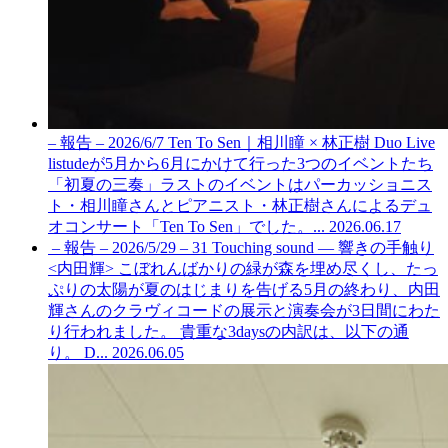
– 報告 – 2026/6/7 Ten To Sen｜相川瞳 × 林正樹 Duo Live
listudeが5月から6月にかけて行った3つのイベントたち
「初夏の三奏」ラストのイベントはパーカッショニス
ト・相川瞳さんとピアニスト・林正樹さんによるデュ
オコンサート「Ten To Sen」でした。...
2026.06.17
– 報告 – 2026/5/29 – 31 Touching sound — 響きの手触り
<内田輝>
こぼれんばかりの緑が森を埋め尽くし、たっ
ぷりの太陽が夏のはじまりを告げる5月の終わり、内田
輝さんのクラヴィコードの展示と演奏会が3日間にわた
り行われました。 貴重な3daysの内訳は、以下の通
り。 D...
2026.06.05