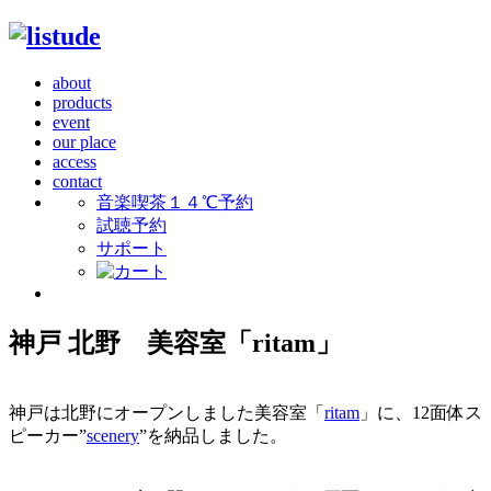
about
products
event
our place
access
contact
音楽喫茶１４℃予約
試聴予約
サポート
神戸 北野 美容室「ritam」
神戸は北野にオープンしました美容室「
ritam
」に、12面体ス
ピーカー”
scenery
”を納品しました。