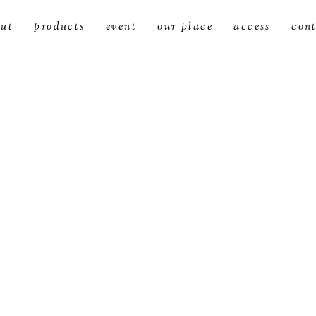
ut
products
event
our place
access
con